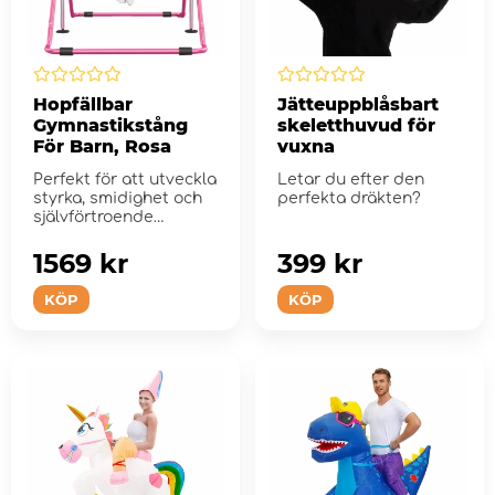
Hopfällbar
Jätteuppblåsbart
Gymnastikstång
skeletthuvud för
För Barn, Rosa
vuxna
Perfekt för att utveckla
Letar du efter den
styrka, smidighet och
perfekta dräkten?
självförtroende
hemma.
1569 kr
399 kr
KÖP
KÖP