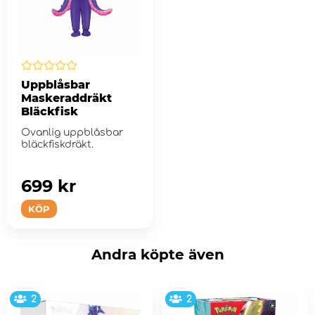
Uppblåsbar
Maskeraddräkt
Bläckfisk
Ovanlig uppblåsbar
bläckfiskdräkt.
699 kr
KÖP
Andra köpte även
2
2