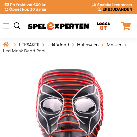
Fri frakt vid 600 kr
Snabba leveranser
Öppet köp 30 dagar
ERBJUDANDEN

LEKSAKER
Utklädnad
Halloween
Masker
Led Mask Dead Pool