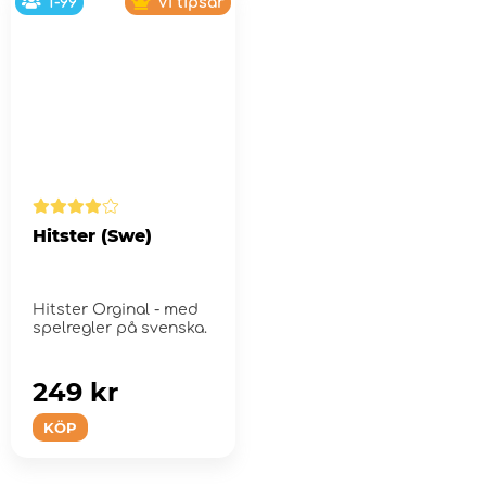
1-99
Vi tipsar
Hitster (Swe)
Hitster Orginal - med
spelregler på svenska.
249 kr
KÖP