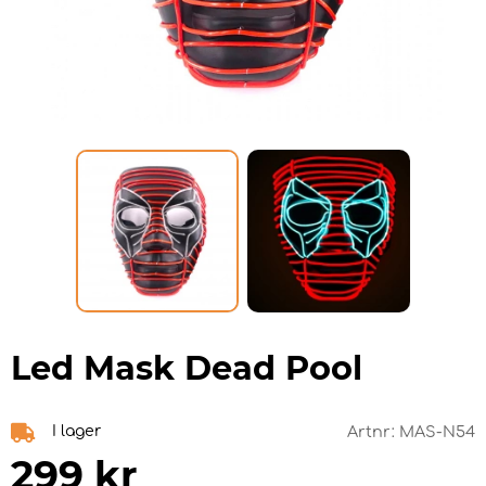
Led Mask Dead Pool
I lager
Artnr:
MAS-N54
299
kr