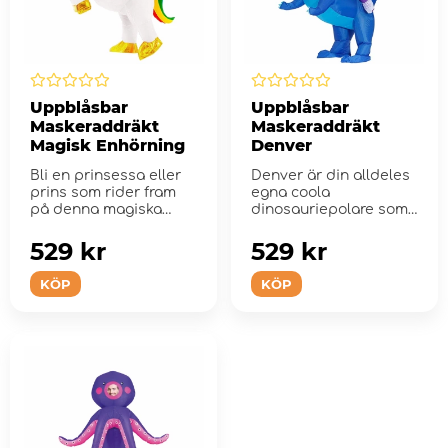
Uppblåsbar
Uppblåsbar
Maskeraddräkt
Maskeraddräkt
Magisk Enhörning
Denver
Bli en prinsessa eller
Denver är din alldeles
prins som rider fram
egna coola
på denna magiska
dinosauriepolare som
enhörning!
gärna festar loss med
d...
529 kr
529 kr
KÖP
KÖP