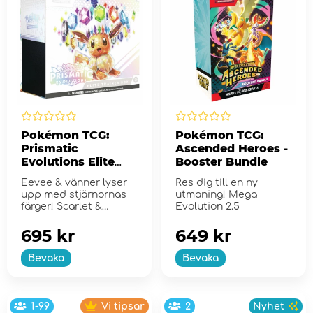
Pokémon TCG:
Pokémon TCG:
Prismatic
Ascended Heroes -
Evolutions Elite
Booster Bundle
Trainer Box
Eevee & vänner lyser
Res dig till en ny
upp med stjärnornas
utmaning! Mega
färger! Scarlet &
Evolution 2.5
Violet...
695 kr
649 kr
Bevaka
Bevaka
1-99
Vi tipsar
2
Nyhet