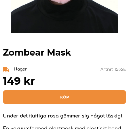
Zombear Mask
I lager
Artnr:
1582E
149
kr
KÖP
Under det fluffiga rosa gömmer sig något läskigt
En vakuumformad plastmask med elastiskt band