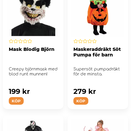
Mask Blodig Björn
Maskeraddräkt Söt
Pumpa för barn
Creepy björnmask med
Supersöt pumpadräkt
blod runt munnen!
för de minsta.
199 kr
279 kr
KÖP
KÖP