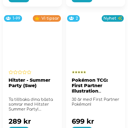
1-99
Vi tipsar
2
Nyhet
Hitster - Summer
Pokémon TCG:
Party (Swe)
First Partner
Illustration
Collection - Series
Ta tillbaka dina bästa
30 år med First Partner
2
somrar med Hitster
Pokémon!
Summer Party!
289 kr
699 kr