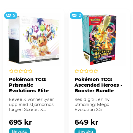
2
2
Pokémon TCG:
Pokémon TCG:
Prismatic
Ascended Heroes -
Evolutions Elite
Booster Bundle
Trainer Box
Eevee & vänner lyser
Res dig till en ny
upp med stjärnornas
utmaning! Mega
färger! Scarlet &
Evolution 2.5
Violet...
695 kr
649 kr
Bevaka
Bevaka