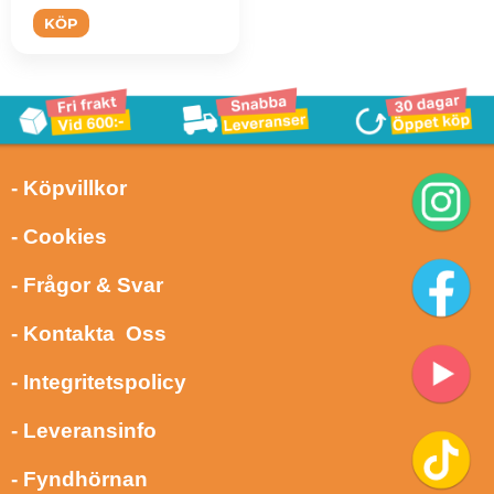
KÖP
- Köpvillkor
- Cookies
- Frågor & Svar
- Kontakta Oss
- Integritetspolicy
- Leveransinfo
- Fyndhörnan