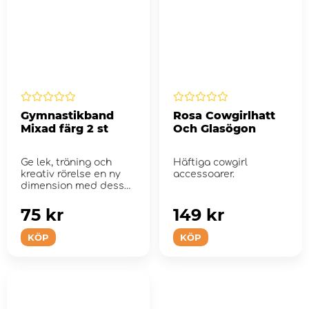
Gymnastikband
Rosa Cowgirlhatt
Mixad färg 2 st
Och Glasögon
Ge lek, träning och
Häftiga cowgirl
kreativ rörelse en ny
accessoarer.
dimension med dessa
färgglada g...
75 kr
149 kr
KÖP
KÖP