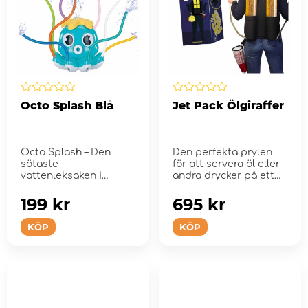
Octo Splash Blå
Jet Pack Ölgiraffer
Octo Splash – Den
Den perfekta prylen
sötaste
för att servera öl eller
vattenleksaken i
andra drycker på ett
trädgården!
origine...
199 kr
695 kr
KÖP
KÖP