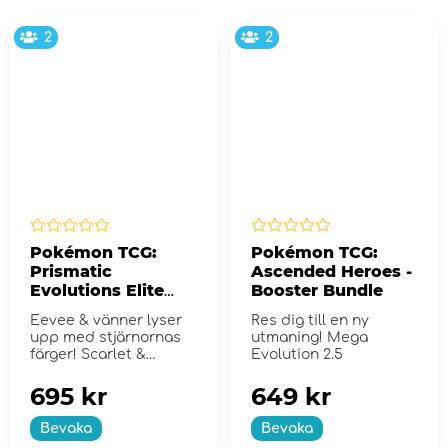
2
2
Pokémon TCG:
Pokémon TCG:
Prismatic
Ascended Heroes -
Evolutions Elite
Booster Bundle
Trainer Box
Eevee & vänner lyser
Res dig till en ny
upp med stjärnornas
utmaning! Mega
färger! Scarlet &
Evolution 2.5
Violet...
695 kr
649 kr
Bevaka
Bevaka