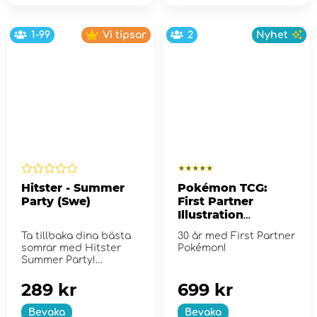
1-99
Vi tipsar
2
Nyhet
Hitster - Summer
Pokémon TCG:
Party (Swe)
First Partner
Illustration
Collection - Series
Ta tillbaka dina bästa
30 år med First Partner
2
somrar med Hitster
Pokémon!
Summer Party!
289 kr
699 kr
Bevaka
Bevaka