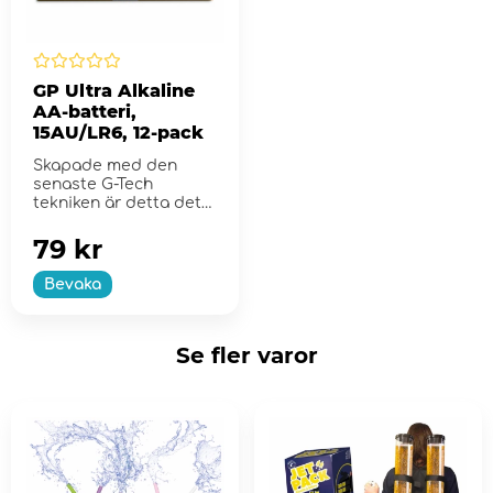
GP Ultra Alkaline
AA-batteri,
15AU/LR6, 12-pack
Skapade med den
senaste G-Tech
tekniken är detta det
perfekta allround
batteriet.
79 kr
Bevaka
Se fler varor