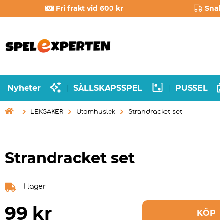
Fri frakt vid 600 kr
Sna
Nyheter
SÄLLSKAPSSPEL
PUSSEL
|
|

LEKSAKER
Utomhuslek
Strandracket set
Strandracket set
I lager
99
kr
KÖP