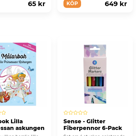
65 kr
649 kr
KÖP
ok Lilla
Sense - Glitter
essan askungen
Fiberpennor 6-Pack