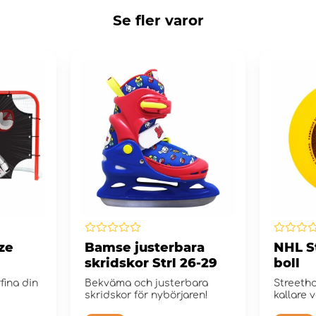
Se fler varor
ze
Bamse justerbara
NHL S
skridskor Strl 26-29
boll
fina din
Bekväma och justerbara
Streetho
skridskor för nybörjaren!
kallare 