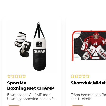
SportMe
Skottduk Midsi
Boxningsset CHAMP
Boxningsset CHAMP med
Träna hemma och för
boxningshandskar och en 3
skott-teknik!
kg boxningssäck.