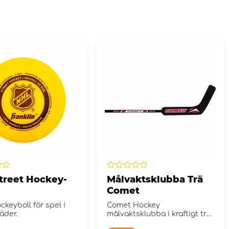
treet Hockey-
Målvaktsklubba Trä
Comet
ckeyboll för spel i
Comet Hockey
väder.
målvaktsklubba i kraftigt trä
som håller bra.