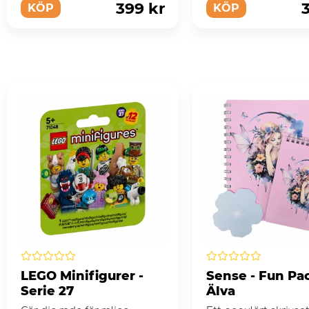
399 kr
KÖP
KÖP
LEGO Minifigurer -
Sense - Fun Pa
Serie 27
Älva