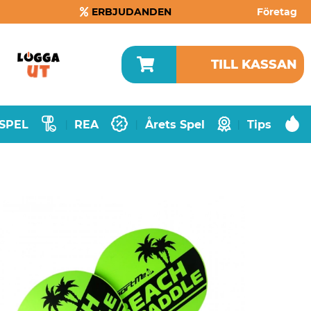
ERBJUDANDEN
Företag
TILL KASSAN
SPEL
REA
Årets Spel
Tips
|
|
|