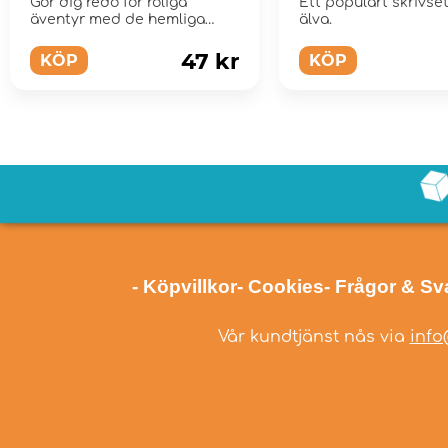
Gör dig redo för roliga
Ett populärt skrivse
äventyr med de hemliga
älva.
lådorna i LEGO Minifi...
47 kr
KÖP
KÖP
- Köpvillkor
- Cookies
- Frågor & Sv
Vår kundtjänst nås via
info