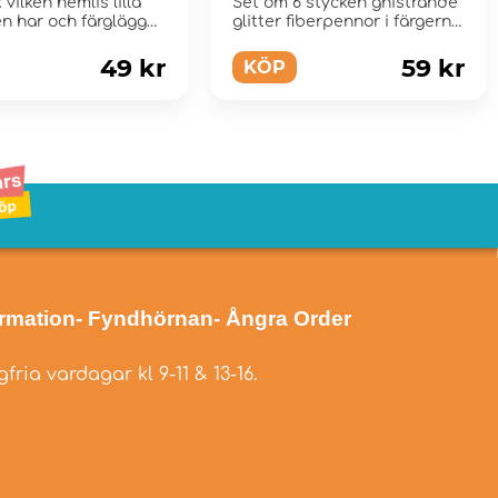
vilken hemlis lilla
Set om 6 stycken gnistrande
n har och färglägg
glitter fiberpennor i färgerna
till den ...
lila, röd, grö...
49 kr
59 kr
KÖP
ormation
- Fyndhörnan
- Ångra Order
fria vardagar kl 9-11 & 13-16.