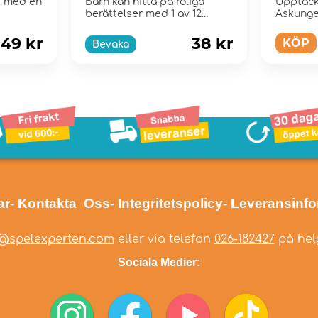
t med en
Barn kan hitta på roliga
Upptäck 
berättelser med 1 av 12
Askunge
samlarfigurer som är utk...
historien 
49 kr
38 kr
KÖP
Bevaka
ar
- Kontakta Oss
- Integritetspolicy
- Leveransinf
@spelexperten.com
eller via telefon
026-182427
på helg
Sociala Medier: