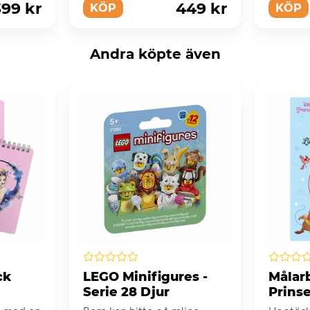
399 kr
449 kr
KÖP
KÖP
Andra köpte även
ck
LEGO Minifigures -
Målarb
Serie 28 Djur
Prins