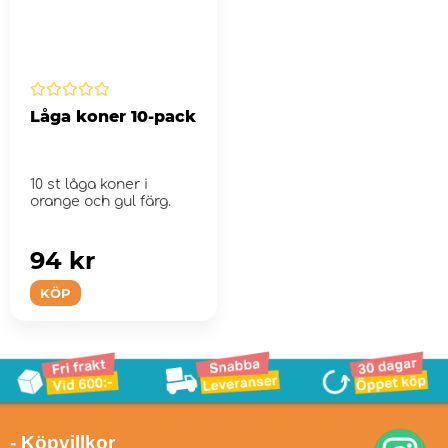
Låga koner 10-pack
10 st låga koner i
orange och gul färg.
94 kr
KÖP
- Köpvillkor