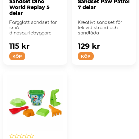
Sandset Dino
Sandset Paw Patrol
World Replay 5
7 delar
delar
Färgglatt sandset för
Kreativt sandset för
små
lek vid strand och
dinosauriebyggare
sandlåda
115 kr
129 kr
KÖP
KÖP