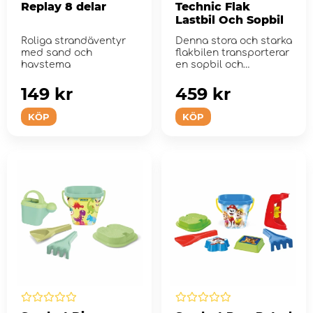
Replay 8 delar
Technic Flak
Lastbil Och Sopbil
Roliga strandäventyr
Denna stora och starka
med sand och
flakbilen transporterar
havstema
en sopbil och
säkerhetsstaket till b...
149 kr
459 kr
KÖP
KÖP