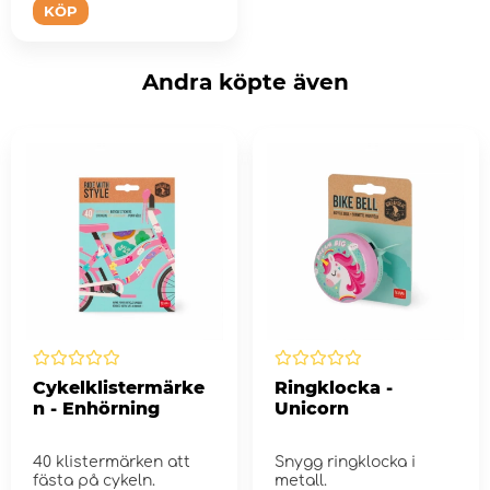
KÖP
Andra köpte även
Cykelklistermärke
Ringklocka -
n - Enhörning
Unicorn
40 klistermärken att
Snygg ringklocka i
fästa på cykeln.
metall.