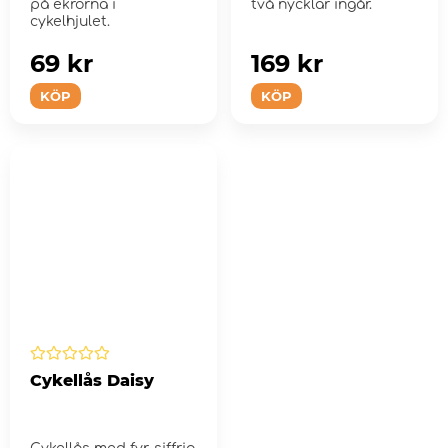
på ekrorna i
två nycklar ingår.
cykelhjulet.
69 kr
169 kr
KÖP
KÖP
Cykellås Daisy