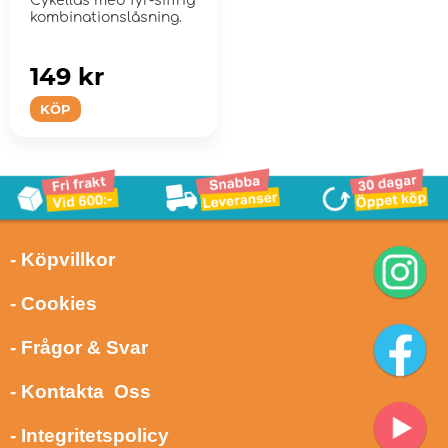
Cykellås med fyr-siffrig
kombinationslåsning.
149 kr
KÖP
- Köpvillkor
- Cookies
- Frågor & Svar
- Kontakta Oss
- Integritetspolicy