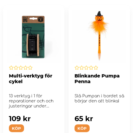
Multi-verktyg för
Blinkande Pumpa
cykel
Penna
13 verktyg i 1 för
Slå Pumpan i bordet så
reparationer och och
börjar den att blinka!
justeringar under
cykelturen.
109 kr
65 kr
KÖP
KÖP