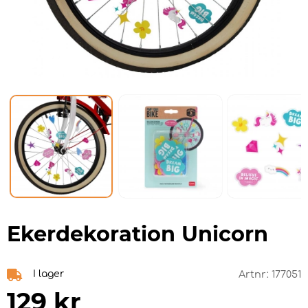
Ekerdekoration Unicorn
I lager
Artnr:
177051
129
kr