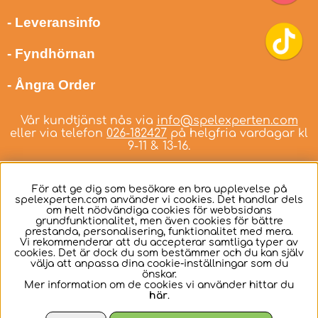
- Leveransinfo
- Fyndhörnan
- Ångra Order
Vår kundtjänst nås via
info@spelexperten.com
eller via telefon
026-182427
på helgfria vardagar kl
9-11 & 13-16.
För att ge dig som besökare en bra upplevelse på
spelexperten.com använder vi cookies. Det handlar dels
om helt nödvändiga cookies för webbsidans
Svenska
grundfunktionalitet, men även cookies för bättre
prestanda, personalisering, funktionalitet med mera.
Vi rekommenderar att du accepterar samtliga typer av
cookies. Det är dock du som bestämmer och du kan själv
välja att anpassa dina cookie-inställningar som du
önskar.
Mer information om de cookies vi använder hittar du
här
.