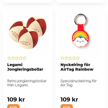
Legami
Nyckelring för
Jongleringsbollar
AirTag Rainbow
Retro jongleringsbollar
Specialnyckelring för
från Legami.
Air Tag
109 kr
109 kr
KÖP
KÖP