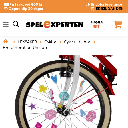
Fri frakt vid 600 kr
Snabba leveranser
Öppet köp 30 dagar
ERBJUDANDEN

LEKSAKER
Cyklar
Cykeltillbehör
Ekerdekoration Unicorn