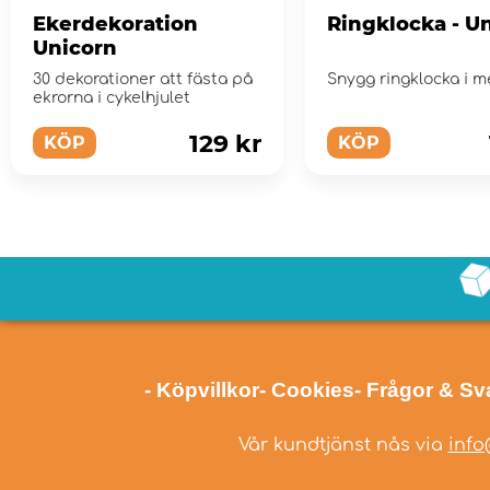
Ekerdekoration
Ringklocka - U
Unicorn
30 dekorationer att fästa på
Snygg ringklocka i me
ekrorna i cykelhjulet
129 kr
KÖP
KÖP
- Köpvillkor
- Cookies
- Frågor & Sv
Vår kundtjänst nås via
info