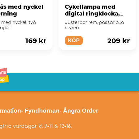
lås med nyckel
Cykellampa med
örning
digital ringklocka,
Unicorn
 med nyckel, två
Justerbar rem, passar alla
ingår.
styren.
169 kr
209 kr
KÖP
ormation
- Fyndhörnan
- Ångra Order
fria vardagar kl 9-11 & 13-16.