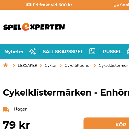
Fri frakt vid 600 kr
Sna
Nyheter
SÄLLSKAPSSPEL
PUSSEL
|
|

LEKSAKER
Cyklar
Cykeltillbehör
Cykelklistermä
Cykelklistermärken - Enhör
I lager
79
kr
KÖP