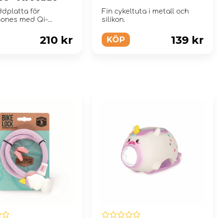
ddplatta för
Fin cykeltuta i metall och
ones med Qi-
silikon.
i.
210 kr
139 kr
KÖP