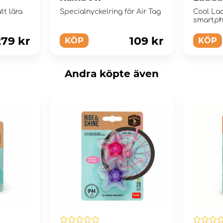
tt lära
Specialnyckelring för Air Tag
Cool La
smartph
teknolog
279 kr
109 kr
KÖP
KÖP
Andra köpte även