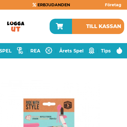
ERBJUDANDEN
Företag
TILL KASSAN
SPEL
REA
Årets Spel
Tips
|
|
|