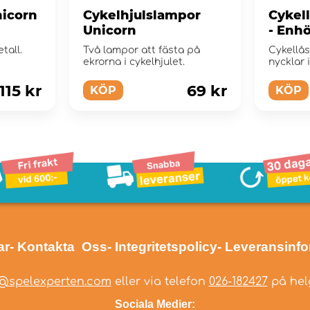
nicorn
Cykelhjulslampor
Cykel
Unicorn
- Enh
tall.
Två lampor att fästa på
Cykellås
ekrorna i cykelhjulet.
nycklar 
115 kr
69 kr
KÖP
KÖP
ar
- Kontakta Oss
- Integritetspolicy
- Leveransinf
@spelexperten.com
eller via telefon
026-182427
på helg
Sociala Medier: