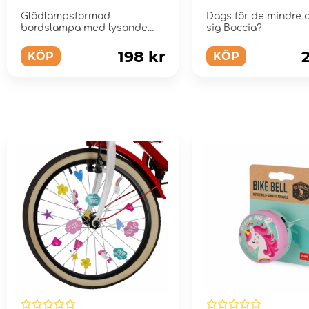
Glödlampsformad
Dags för de mindre a
bordslampa med lysande
sig Boccia?
figur inuti.
198 kr
KÖP
KÖP