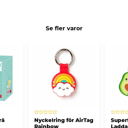
Se fler varor
rä
Nyckelring för AirTag
Superf
Rainbow
Ladda