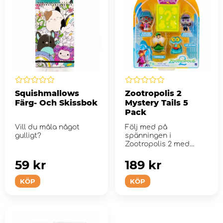
Squishmallows
Zootropolis 2
Färg- Och Skissbok
Mystery Tails 5
Pack
Vill du måla något
Följ med på
gulligt?
spänningen i
Zootropolis 2 med
Mystery Tails 5-pack!
59 kr
189 kr
KÖP
KÖP