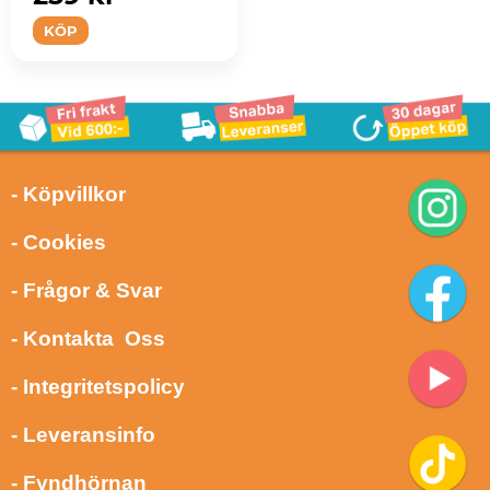
KÖP
- Köpvillkor
- Cookies
- Frågor & Svar
- Kontakta Oss
- Integritetspolicy
- Leveransinfo
- Fyndhörnan