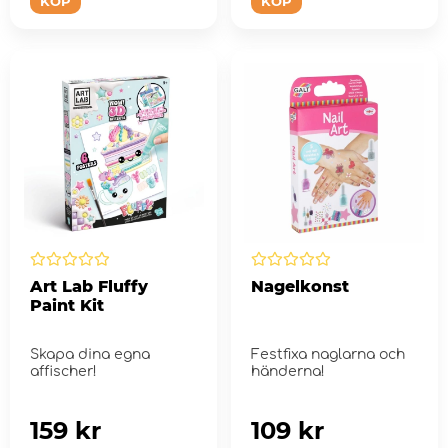
KÖP
KÖP
Art Lab Fluffy
Nagelkonst
Paint Kit
Skapa dina egna
Festfixa naglarna och
affischer!
händerna!
159 kr
109 kr