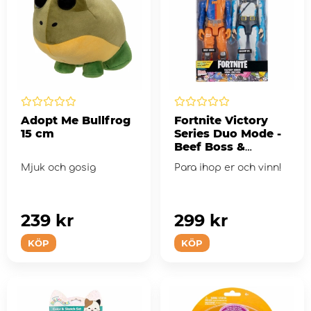
Adopt Me Bullfrog
Fortnite Victory
15 cm
Series Duo Mode -
Beef Boss &
Chomp SR. - 30 cm
Mjuk och gosig
Para ihop er och vinn!
239 kr
299 kr
KÖP
KÖP