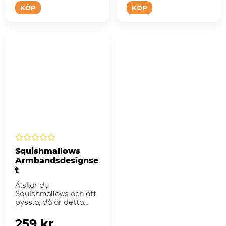
KÖP
KÖP
Squishmallows
Armbandsdesignse
t
Älskar du
Squishmallows och att
pyssla, då är detta
något för d...
259 kr