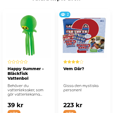
2
Happy Summer -
Vem Där?
Bläckfisk
Vattenbol
Behöver du
Gissa den mystiska
vattenleksaker, som
personen!
gör vattenlekarna
extra skojiga?
39 kr
223 kr