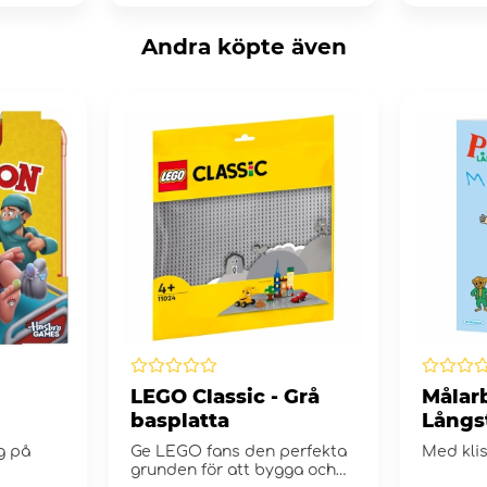
Andra köpte även
LEGO Classic - Grå
Målarb
basplatta
Långs
g på
Ge LEGO fans den perfekta
Med kli
grunden för att bygga och