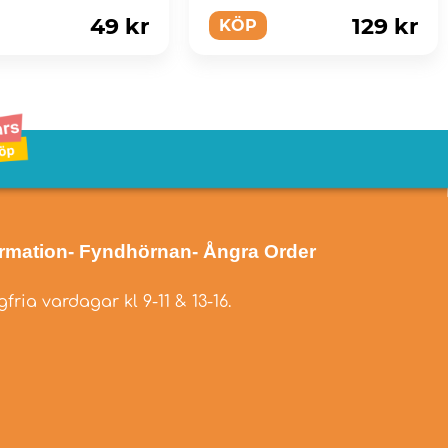
49 kr
129 kr
KÖP
ormation
- Fyndhörnan
- Ångra Order
fria vardagar kl 9-11 & 13-16.