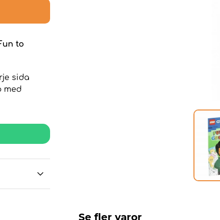
Fun to
rje sida
ap med
Se fler varor