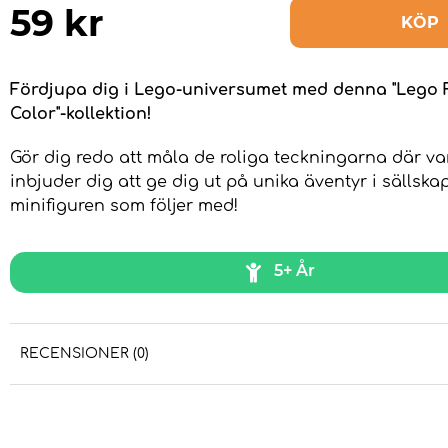
59
kr
KÖP
Fördjupa dig i Lego-universumet med denna "Lego 
Color"-kollektion!
Gör dig redo att måla de roliga teckningarna där va
inbjuder dig att ge dig ut på unika äventyr i sällsk
minifiguren som följer med!
5+ År
RECENSIONER (0)