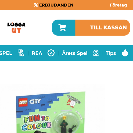
ERBJUDANDEN
Företag
TILL KASSAN
SPEL
REA
Årets Spel
Tips
|
|
|