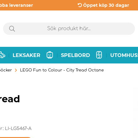
bba leveranser
Öppet köp 30 dagar
LEKSAKER
SPELBORD
UTOMHUS
|
|
|
öcker
LEGO Fun to Colour - City Tread Octane
Tread
r:
LI-LG5467-A