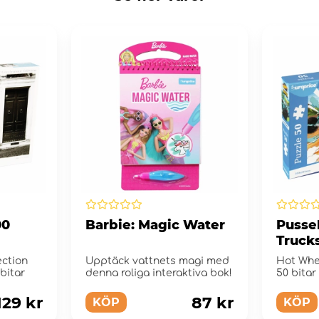
00
Barbie: Magic Water
Pusse
Truck
Bitar
ction
Upptäck vattnets magi med
Hot Whe
bitar
denna roliga interaktiva bok!
50 bitar
129 kr
87 kr
KÖP
KÖP