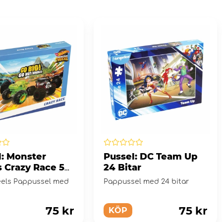
l: Monster
Pussel: DC Team Up
s Crazy Race 50
24 Bitar
els Pappussel med
Pappussel med 24 bitar
75 kr
75 kr
KÖP