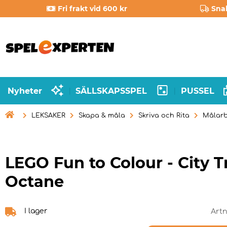
Fri frakt vid 600 kr
Sna
Nyheter
SÄLLSKAPSSPEL
PUSSEL
|
|

LEKSAKER
Skapa & måla
Skriva och Rita
Målarb
LEGO Fun to Colour - City 
Octane
I lager
Artn