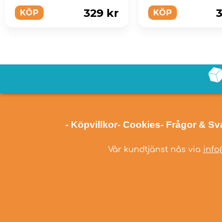
skicklighetsspelet!
329 kr
3
KÖP
KÖP
- Köpvillkor
- Cookies
- Frågor & Sv
Vår kundtjänst nås via
info