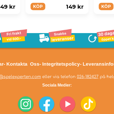
visa upp sina egna
skapelser.
49 kr
149 kr
KÖP
KÖP
ar
- Kontakta Oss
- Integritetspolicy
- Leveransinf
@spelexperten.com
eller via telefon
026-182427
på helg
Sociala Medier: