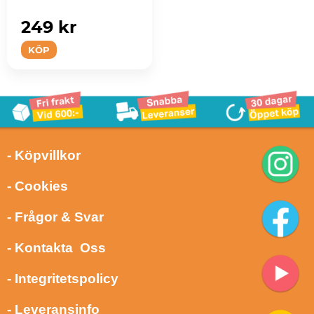
249 kr
KÖP
- Köpvillkor
- Cookies
- Frågor & Svar
- Kontakta Oss
- Integritetspolicy
- Leveransinfo