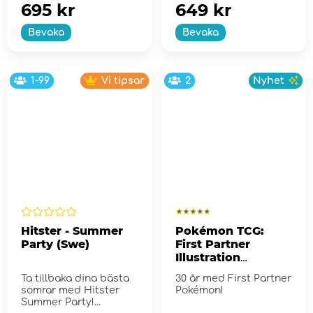
695 kr
649 kr
Bevaka
Bevaka
1-99
Vi tipsar
2
Nyhet
Hitster - Summer
Pokémon TCG:
Party (Swe)
First Partner
Illustration
Collection - Series
Ta tillbaka dina bästa
30 år med First Partner
2
somrar med Hitster
Pokémon!
Summer Party!