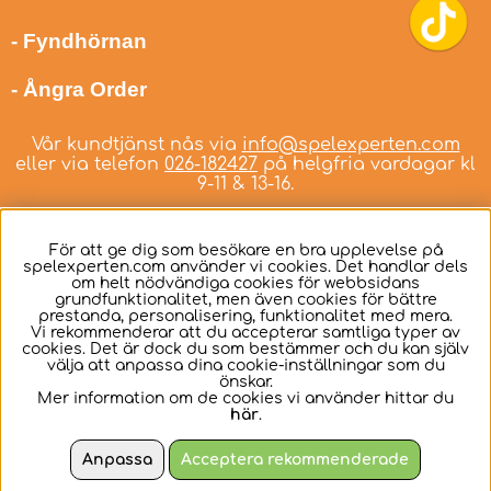
- Fyndhörnan
- Ångra Order
Vår kundtjänst nås via
info@spelexperten.com
eller via telefon
026-182427
på helgfria vardagar kl
9-11 & 13-16.
För att ge dig som besökare en bra upplevelse på
spelexperten.com använder vi cookies. Det handlar dels
om helt nödvändiga cookies för webbsidans
Svenska
grundfunktionalitet, men även cookies för bättre
prestanda, personalisering, funktionalitet med mera.
Vi rekommenderar att du accepterar samtliga typer av
cookies. Det är dock du som bestämmer och du kan själv
välja att anpassa dina cookie-inställningar som du
önskar.
Mer information om de cookies vi använder hittar du
här
.
Anpassa
Acceptera rekommenderade