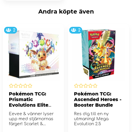
Andra köpte även
2
2
Pokémon TCG:
Pokémon TCG:
Prismatic
Ascended Heroes -
Evolutions Elite
Booster Bundle
Trainer Box
Eevee & vänner lyser
Res dig till en ny
upp med stjärnornas
utmaning! Mega
färger! Scarlet &
Evolution 2.5
Violet...