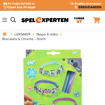
Fri frakt vid 600 kr
Snabba leveranser
Öppet köp 30 dagar
ERBJUDANDEN

LEKSAKER
Skapa & måla
Bracelets & Charms - Stitch