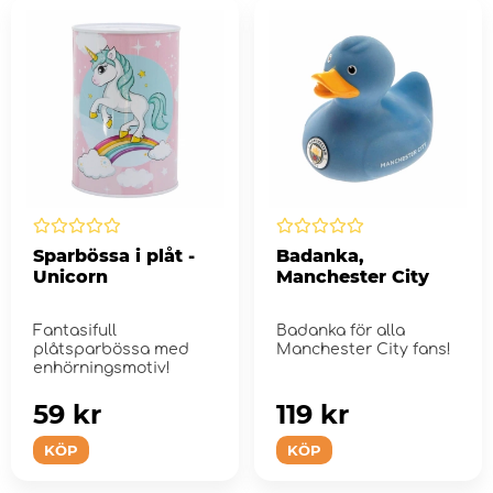
Sparbössa i plåt -
Badanka,
Unicorn
Manchester City
Fantasifull
Badanka för alla
plåtsparbössa med
Manchester City fans!
enhörningsmotiv!
59 kr
119 kr
KÖP
KÖP