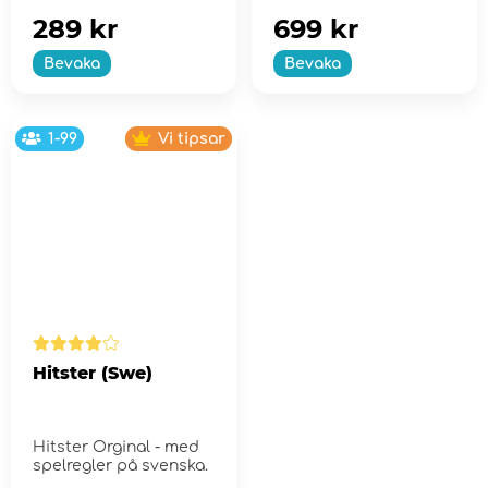
289 kr
699 kr
Bevaka
Bevaka
1-99
Vi tipsar
Hitster (Swe)
Hitster Orginal - med
spelregler på svenska.