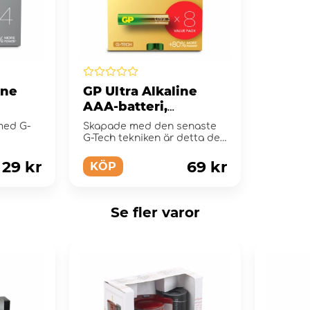
ine
GP Ultra Alkaline
AAA-batteri,
ck
24AU/LR03, 8-pack
 med G-
Skapade med den senaste
G-Tech tekniken är detta det
perfekta allround batteriet.
29 kr
69 kr
KÖP
Se fler varor