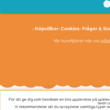
- Köpvillkor
- Cookies
- Frågor & Sv
Vår kundtjänst nås via
info
För att ge dig som besökare en bra upplevelse på spelex
även c
Svenska
Vi rekommenderar att du accepterar samtliga typer av