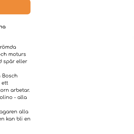
vna
berömda
och moturs
d spår eller
n Bosch
 ett
orn arbetar.
lino - alla
agaren alla
n kan bli en