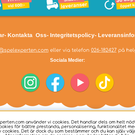
ar
- Kontakta Oss
- Integritetspolicy
- Leveransinf
@spelexperten.com
eller via telefon
026-182427
på helg
Sociala Medier:
perten.com använder vi cookies. Det handlar dels om helt nö
ookies för bättre prestanda, personalisering, funktionalitet me
 cookies. Det är dock du som bestämmer och du kan själv välja