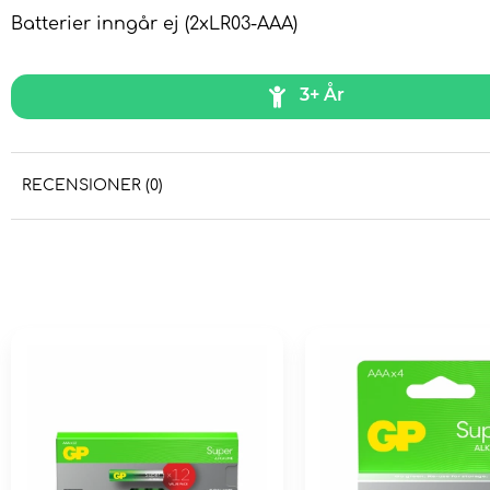
Batterier inngår ej (2xLR03-AAA)
3+ År
RECENSIONER (0)