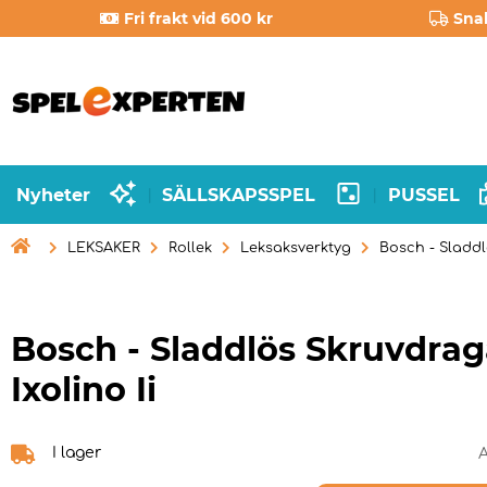
Fri frakt vid 600 kr
Sna
Nyheter
SÄLLSKAPSSPEL
PUSSEL
|
|

LEKSAKER
Rollek
Leksaksverktyg
Bosch - Sladdl
Bosch - Sladdlös Skruvdrag
Ixolino Ii
I lager
A