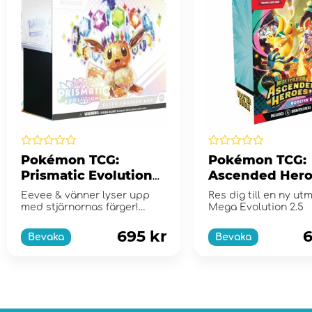
Pokémon TCG:
Pokémon TCG:
Prismatic Evolutions
Ascended Hero
Elite Trainer Box
Booster Bundl
Eevee & vänner lyser upp
Res dig till en ny ut
med stjärnornas färger!
Mega Evolution 2.5
Scarlet & Violet...
695 kr
6
Bevaka
Bevaka