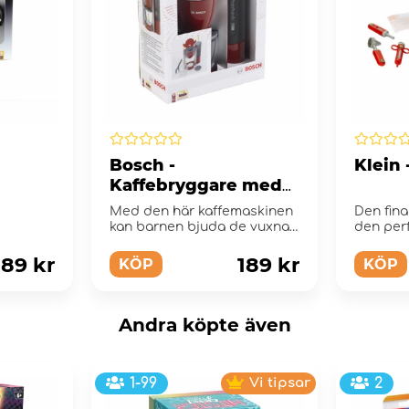
Bosch -
Klein 
Kaffebryggare med
vattentank
Med den här kaffemaskinen
Den fin
kan barnen bjuda de vuxna
den per
på kaffe.
för den s
189 kr
189 kr
KÖP
KÖP
Andra köpte även
1-99
Vi tipsar
2