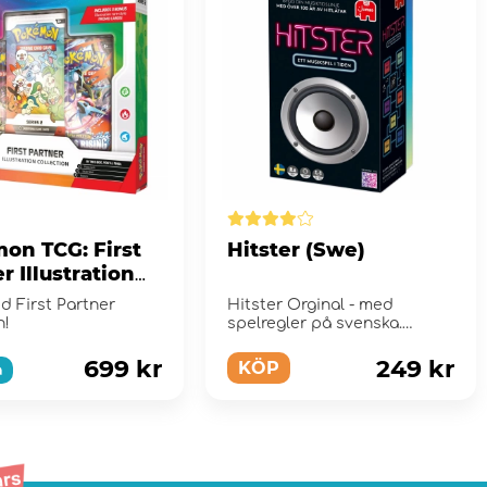
on TCG: First
Hitster (Swe)
r Illustration
tion - Series 2
d First Partner
Hitster Orginal - med
n!
spelregler på svenska.
699 kr
249 kr
KÖP
a