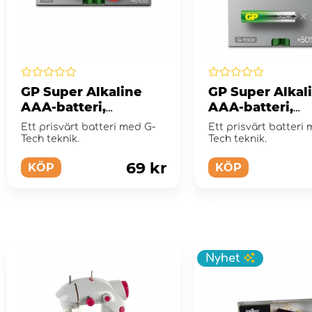
GP Super Alkaline
GP Super Alkal
AAA-batteri,
AAA-batteri,
24A/LR03, 12-pack
24A/LR03, 4-pa
Ett prisvärt batteri med G-
Ett prisvärt batteri
Tech teknik.
Tech teknik.
69 kr
KÖP
KÖP
Nyhet