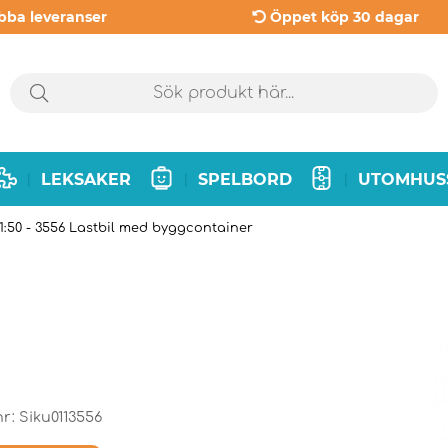
bba leveranser
Öppet köp 30 dagar
LEKSAKER
SPELBORD
UTOMHUS
|
|
|
 1:50 - 3556 Lastbil med byggcontainer
nr:
Siku0113556