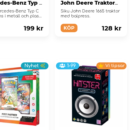
des-Benz Typ C
John Deere Traktor
lans
med Balpress
ercedes-Benz Typ C
Siku John Deere 1665 traktor
 i metall och plast
med balpress.
i 1:50 sk...
199 kr
128 kr
KÖP
Nyhet
1-99
Vi tipsar