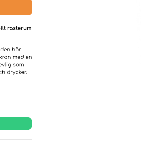
lt rasterum
 den hör
 kran med en
revlig som
ch drycker.