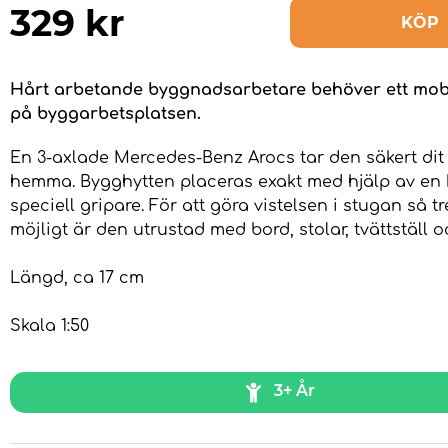
329
kr
KÖP
Hårt arbetande byggnadsarbetare behöver ett mobi
på byggarbetsplatsen.
En 3-axlade Mercedes-Benz Arocs tar den säkert dit
hemma. Bygghytten placeras exakt med hjälp av en
speciell gripare. För att göra vistelsen i stugan så t
möjligt är den utrustad med bord, stolar, tvättställ o
Längd, ca 17 cm
Skala 1:50
3+ År