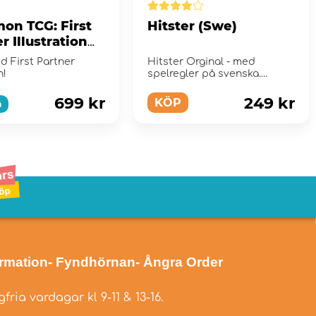
on TCG: First
Hitster (Swe)
r Illustration
tion - Series 2
d First Partner
Hitster Orginal - med
n!
spelregler på svenska.
699 kr
249 kr
KÖP
a
ormation
- Fyndhörnan
- Ångra Order
fria vardagar kl 9-11 & 13-16.