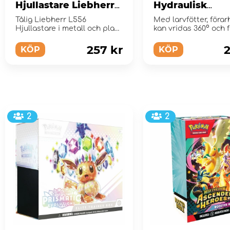
Hjullastare Liebherr
Hydraulisk
L556
Grävmaskin Vo
Tålig Liebherr L556
Med larvfötter, föra
EC29
Hjullastare i metall och plast
kan vridas 360° och f
från Siku i 1:50 skala
rörlig gr...
257 kr
2
KÖP
KÖP
2
2