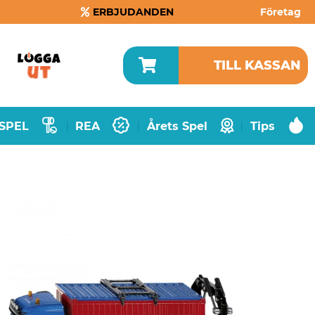
ERBJUDANDEN
Företag
TILL KASSAN
SPEL
REA
Årets Spel
Tips
|
|
|