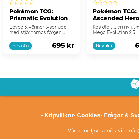
Pokémon TCG:
Pokémon TCG:
Prismatic Evolutions
Ascended Hero
Elite Trainer Box
Booster Bundl
Eevee & vänner lyser upp
Res dig till en ny ut
med stjärnornas färger!
Mega Evolution 2.5
Scarlet & Violet...
695 kr
6
Bevaka
Bevaka
- Köpvillkor
- Cookies
- Frågor & Sv
Vår kundtjänst nås via
info