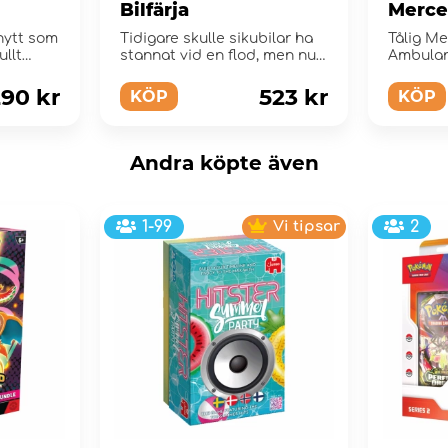
Bilfärja
Merce
lvo
Ambu
rhytt som
Tidigare skulle sikubilar ha
Tålig M
ullt
stannat vid en flod, men nu
Ambulans
finns den nya flytande
från Siku 
bilf...
90 kr
523 kr
KÖP
KÖP
Andra köpte även
1-99
Vi tipsar
2