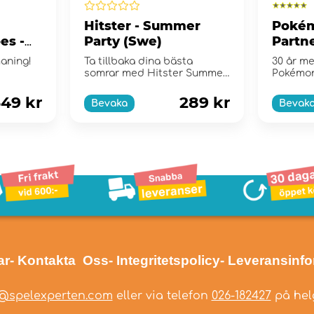
Hitster - Summer
Pokém
es -
Party (Swe)
Partne
e
Collec
maning!
Ta tillbaka dina bästa
30 år me
somrar med Hitster Summer
Pokémo
Party!
49 kr
289 kr
Bevaka
Bevak
ar
- Kontakta Oss
- Integritetspolicy
- Leveransinf
@spelexperten.com
eller via telefon
026-182427
på helg