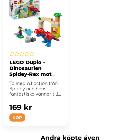
LEGO Duplo -
Dinosaurien
Spidey-Rex mot
Green Goblin
Ta med all action från
Spidey och hans
fantastiska vänner till
lekrummet med b...
169 kr
KÖP
Andra köpte även