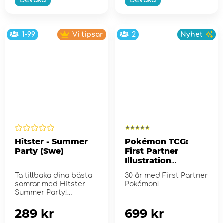
Bevaka
Bevaka
1-99
Vi tipsar
2
Nyhet
Hitster - Summer
Pokémon TCG:
Party (Swe)
First Partner
Illustration
Collection - Series
Ta tillbaka dina bästa
30 år med First Partner
2
somrar med Hitster
Pokémon!
Summer Party!
289 kr
699 kr