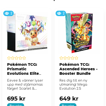
2
2
Pokémon TCG:
Pokémon TCG:
Prismatic
Ascended Heroes -
Evolutions Elite
Booster Bundle
Trainer Box
Eevee & vänner lyser
Res dig till en ny
upp med stjärnornas
utmaning! Mega
färger! Scarlet &
Evolution 2.5
Violet...
695 kr
649 kr