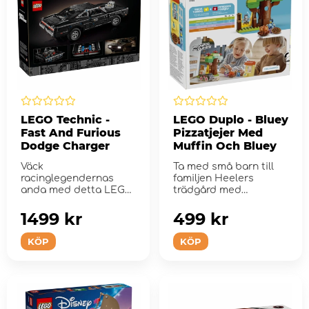
LEGO Technic -
LEGO Duplo - Bluey
Fast And Furious
Pizzatjejer Med
Dodge Charger
Muffin Och Bluey
Väck
Ta med små barn till
racinglegendernas
familjen Heelers
anda med detta LEGO
trädgård med
Technic setet.
byggsetet LEGO
Duplo B...
1499 kr
499 kr
KÖP
KÖP