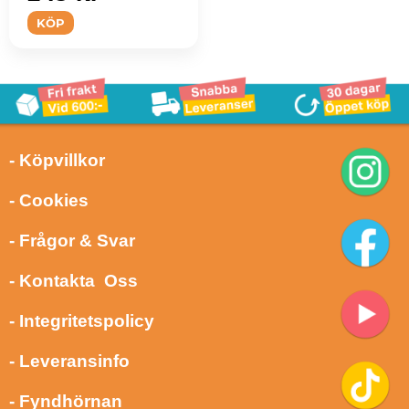
KÖP
- Köpvillkor
- Cookies
- Frågor & Svar
- Kontakta Oss
- Integritetspolicy
- Leveransinfo
- Fyndhörnan