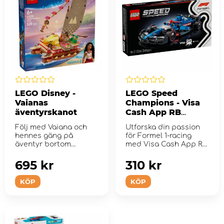
LEGO Disney -
LEGO Speed
Vaianas
Champions - Visa
äventyrskanot
Cash App RB
VCARB 01 F1
Följ med Vaiana och
Utforska din passion
racerbil
hennes gäng på
för Formel 1-racing
äventyr bortom
med Visa Cash App RB
horisonten!
VCARB 01 F1 racerbil ...
695 kr
310 kr
KÖP
KÖP