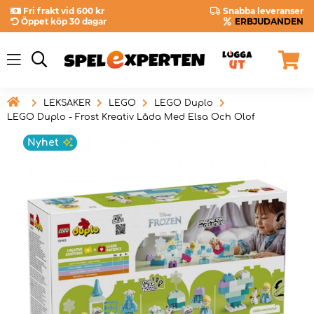
Fri frakt vid 600 kr
Snabba leveranser
Öppet köp 30 dagar
ERBJUDANDEN

LEKSAKER
LEGO
LEGO Duplo
LEGO Duplo - Frost Kreativ Låda Med Elsa Och Olof
Nyhet