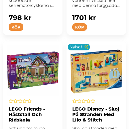
snabbaste
världen i Wicked hem
seriemotorcyklarna i
med denna färgglada
världen när du byg...
väggkonst.
798 kr
1701 kr
KÖP
KÖP
Nyhet
LEGO Friends -
LEGO Disney - Skoj
Häststall Och
På Stranden Med
Ridskola
Lilo & Stitch
Sitt upp för roliga
Skoj på stranden med