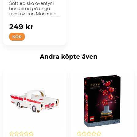
Sätt episka äventyr i
händerna på unga
fans av Iron Man med
detta LE...
249 kr
KÖP
Andra köpte även