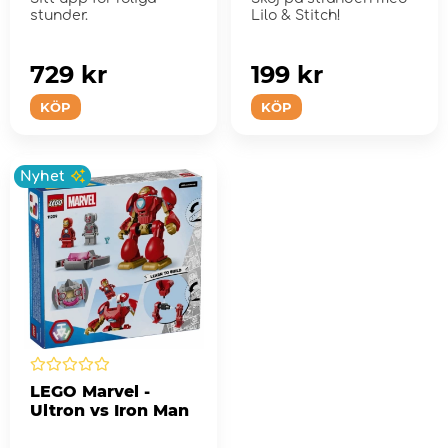
stunder.
Lilo & Stitch!
729 kr
199 kr
KÖP
KÖP
Nyhet
LEGO Marvel -
Ultron vs Iron Man