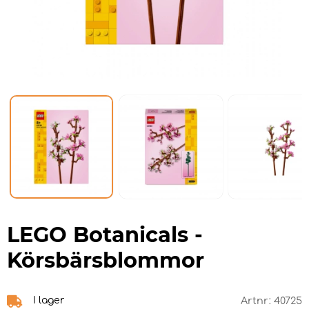
LEGO Botanicals -
Körsbärsblommor
I lager
Artnr:
40725