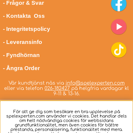
- Frågor & Svar
- Kontakta Oss
- Integritetspolicy
- Leveransinfo
- Fyndhörnan
- Ångra Order
Vår kundtjänst nås via
info@spelexperten.com
eller via telefon
026-182427
på helgfria vardagar kl
9-11 & 13-16.
För att ge dig som besökare en bra upplevelse på
spelexperten.com använder vi cookies. Det handlar dels
om helt nödvändiga cookies för webbsidans
Svenska
grundfunktionalitet, men även cookies för bättre
prestanda, personalisering, funktionalitet med mera.