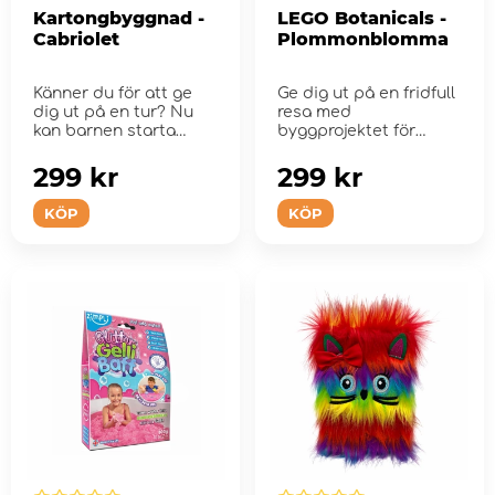
Kartongbyggnad -
LEGO Botanicals -
Cabriolet
Plommonblomma
Känner du för att ge
Ge dig ut på en fridfull
dig ut på en tur? Nu
resa med
kan barnen starta
byggprojektet för
motorn på...
vuxna.
299 kr
299 kr
KÖP
KÖP