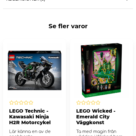
Se fler varor
LEGO Technic -
LEGO Wicked -
Kawasaki Ninja
Emerald City
H2R Motorcykel
Väggkonst
Lär känna en av de
Ta med magin från