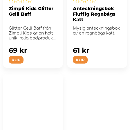
Zimpli Kids Glitter
Anteckningsbok
Gelli Baff
Fluffig Regnbågs
Katt
Glitter Gelli Baff från
Mysig anteckningsbok
Zimpli Kids är en helt
av en regnbågs katt.
unik, rolig badprodukt
som l...
69 kr
61 kr
KÖP
KÖP