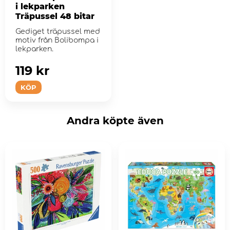
i lekparken
Träpussel 48 bitar
Gediget träpussel med
motiv från Bolibompa i
lekparken.
119 kr
KÖP
Andra köpte även