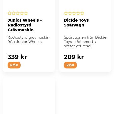
Junior Wheels -
Dickie Toys
Radiostyrd
Spårvagn
Grävmaskin
Radiostyrd grävmaskin
Spårvagnen från Dickie
från Junior Wheels.
Toys - det smarta
sättet att resa!
339 kr
209 kr
KÖP
KÖP