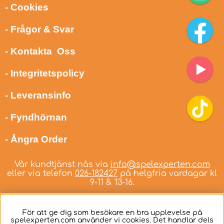
- Cookies
- Frågor & Svar
- Kontakta Oss
- Integritetspolicy
- Leveransinfo
- Fyndhörnan
- Ångra Order
Vår kundtjänst nås via
info@spelexperten.com
eller via telefon
026-182427
på helgfria vardagar kl
9-11 & 13-16.
För att ge dig som besökare en bra upplevelse på
spelexperten.com använder vi cookies. Det handlar dels