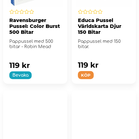
Ravensburger
Educa Pussel
Pussel: Color Burst
Världskarta Djur
500 Bitar
150 Bitar
Pappussel med 500
Pappussel med 150
bitar - Robin Mead
bitar.
119 kr
119 kr
KÖP
Bevaka