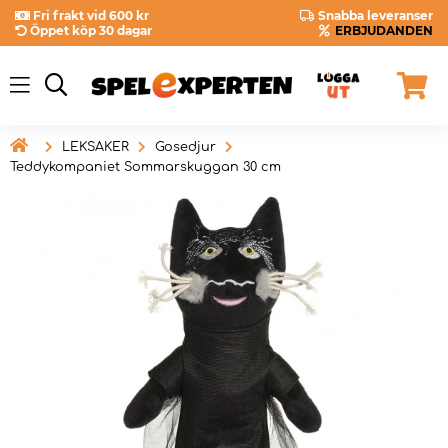
Fri frakt vid 600 kr
Snabba leveranser
Öppet köp 30 dagar
ERBJUDANDEN

LEKSAKER
Gosedjur
Teddykompaniet Sommarskuggan 30 cm