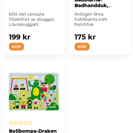
Badhandduk,
Himmel
Möt det senaste
Äntligen finns
tillskottet av skuggor,
babblarna som
Lavaskuggan!
handduk.
199 kr
175 kr
KÖP
KÖP
Bolibompa-Draken