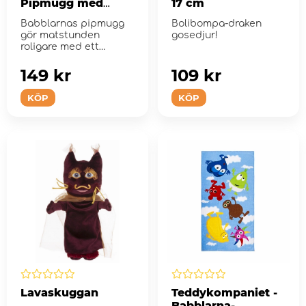
Pipmugg med
17 cm
handtag
Babblarnas pipmugg
Bolibompa-draken
gör matstunden
gosedjur!
roligare med ett
färgglatt motiv av alla
Bab...
149 kr
109 kr
KÖP
KÖP
Lavaskuggan
Teddykompaniet -
Babblarna-