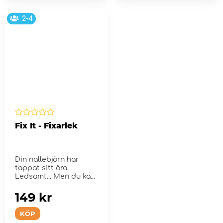
2-4
Fix It - Fixarlek
Din nallebjörn har
tappat sitt öra.
Ledsamt... Men du kan
fixa det!
149 kr
KÖP