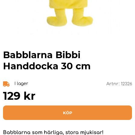
Babblarna Bibbi
Handdocka 30 cm
I lager
Artnr:
12326
129
kr
KÖP
Babblarna som härliga, stora mjukisar!