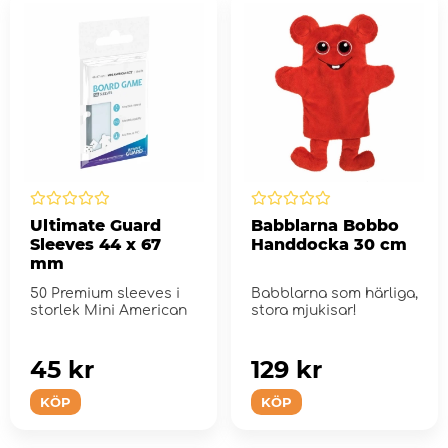
Ultimate Guard
Babblarna Bobbo
Sleeves 44 x 67
Handdocka 30 cm
mm
50 Premium sleeves i
Babblarna som härliga,
storlek Mini American
stora mjukisar!
45 kr
129 kr
KÖP
KÖP