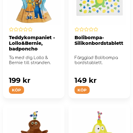
Teddykompaniet -
Bolibompa-
Lollo&Bernie,
Silikonbordstablett
badponcho
Ta med dig Lollo &
Färgglad Bolibompa
Bernie till stranden.
bordstablett.
199 kr
149 kr
KÖP
KÖP