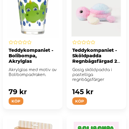
Teddykompaniet -
Teddykompaniet -
Bolibompa,
Sköldpadda
Akrylglas
Regnbågsfärgad 25
cm
Akrylglas med motiv av
Gosig sköldpadda i
Bolibompadraken.
pastelliga
regnbågsfärger
79 kr
145 kr
KÖP
KÖP