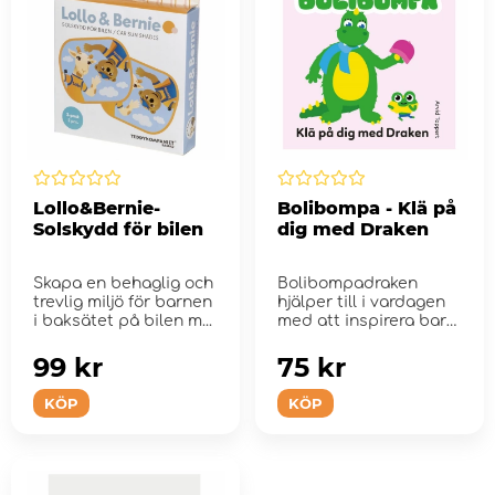
Lollo&Bernie-
Bolibompa - Klä på
Solskydd för bilen
dig med Draken
Skapa en behaglig och
Bolibompadraken
trevlig miljö för barnen
hjälper till i vardagen
i baksätet på bilen m...
med att inspirera barn
när de ska kl&#...
99 kr
75 kr
KÖP
KÖP