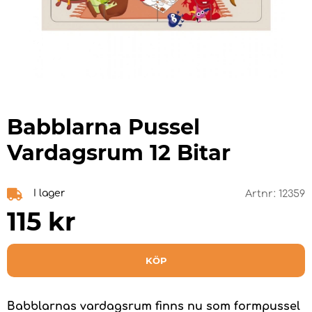
Babblarna Pussel
Vardagsrum 12 Bitar
I lager
Artnr:
12359
115
kr
KÖP
Babblarnas vardagsrum finns nu som formpussel