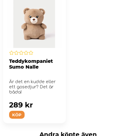
Teddykompaniet
Sumo Nalle
Är det en kudde eller
ett gosedjur? Det är
båda!
289 kr
KÖP
Andra köpte även