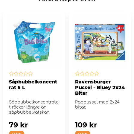
Såpbubbelkoncent
Ravensburger
rat 5 L
Pussel - Bluey 2x24
Bitar
Såpbubbelkoncentrate
Pappussel med 2x24
t räcker längre än
bitar.
såpbubbelvätskan.
79 kr
109 kr