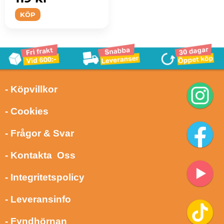
KÖP
- Köpvillkor
- Cookies
- Frågor & Svar
- Kontakta Oss
- Integritetspolicy
- Leveransinfo
- Fyndhörnan