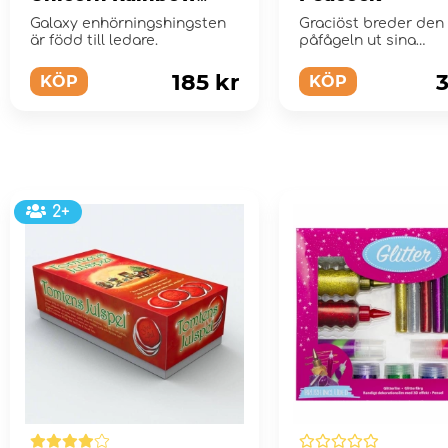
Stallion
Galaxy enhörningshingsten
Graciöst breder den
är född till ledare.
påfågeln ut sina
genomskinliga vinga
185 kr
3
KÖP
KÖP
2+