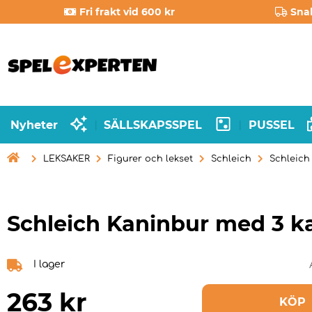
Fri frakt vid 600 kr
Sna
Nyheter
SÄLLSKAPSSPEL
PUSSEL
|
|

LEKSAKER
Figurer och lekset
Schleich
Schleich
Schleich Kaninbur med 3 k
I lager
263
kr
KÖP