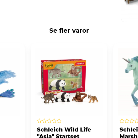
Se fler varor
Schleich Wild Life
Schle
"Asia" Startset
Marsh