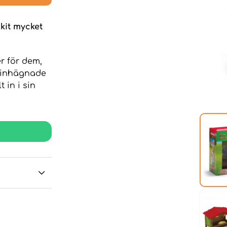
kit mycket
r för dem,
t inhägnade
 in i sin