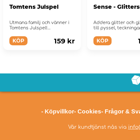
Tomtens Julspel
Sense - Glitter
Utmana familj och vänner i
Addera glitter och gl
Tomtens Julspel!
till pyssel, teckningar
texter, kartong mm.
159 kr
KÖP
KÖP
- Köpvillkor
- Cookies
- Frågor & Sv
Vår kundtjänst nås via
info