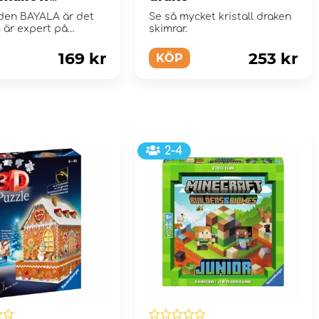
ning, Hingst
lden BAYALA är det
Se så mycket kristall draken
 är expert på
skimrar.
: Marsh...
169 kr
253 kr
KÖP
2-4