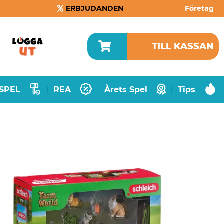
ERBJUDANDEN
Företag
TILL KASSAN
SPEL
REA
Årets Spel
Tips
|
|
|