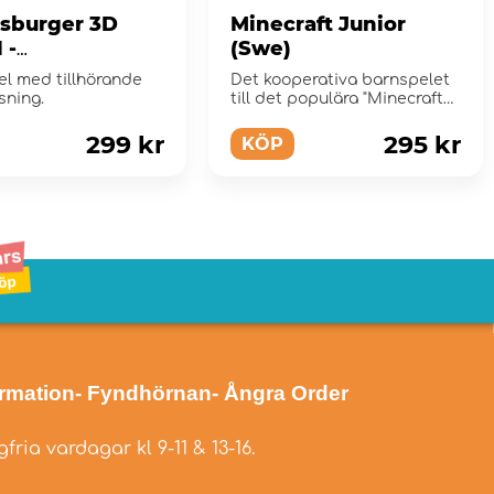
sburger 3D
Minecraft Junior
 -
(Swe)
rkakshus 257
el med tillhörande
Det kooperativa barnspelet
sning.
till det populära "Minecraft
Builders & Biomes"!
299 kr
295 kr
KÖP
ormation
- Fyndhörnan
- Ångra Order
fria vardagar kl 9-11 & 13-16.