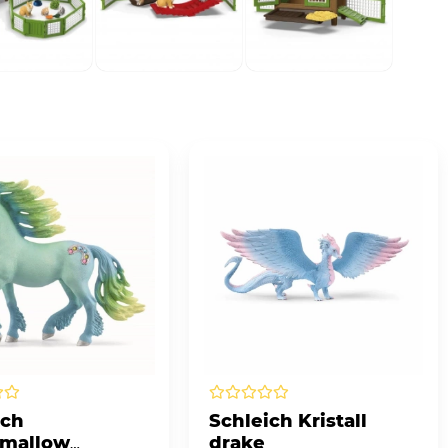
ich
Schleich Kristall
mallow
drake