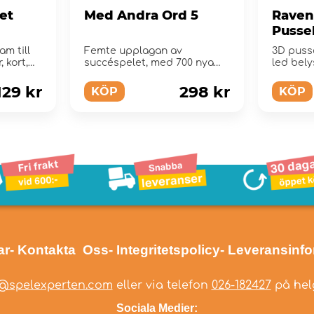
set
Med Andra Ord 5
Raven
Pussel
Peppa
am till
Femte upplagan av
3D puss
Bitar
, kort,
succéspelet, med 700 nya
led bely
ord.
129 kr
298 kr
KÖP
KÖP
ar
- Kontakta Oss
- Integritetspolicy
- Leveransinf
@spelexperten.com
eller via telefon
026-182427
på helg
Sociala Medier: