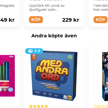
Enhör
 magiska
Upptäck ett urval av
I lekvär
djurfigurer som
han som
r!
representerar den asiatiska
sötsaker
vildmarken
49 kr
229 kr
KÖP
KÖP
Andra köpte även
4-8