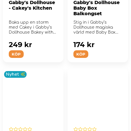
Gabby's Dollhouse
Gabby's Dollhouse
- Cakey's Kitchen
Baby Box
Balkongset
Baka upp en storm
Stig in i Gabby’s
med Cakey i Gabby’s
Dollhouse magiska
Dollhouse Bakey with
värld med Baby Box
Cakey Kitchen.
Cat’s Talent Sho...
249 kr
174 kr
KÖP
KÖP
Nyhet