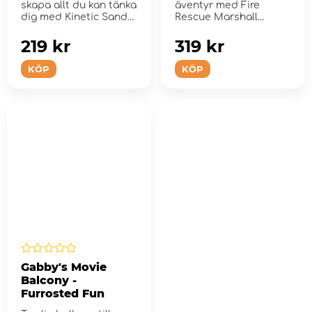
skapa allt du kan tänka
äventyr med Fire
dig med Kinetic Sand
Rescue Marshall
900 g färgpaket!
Plysch!
219 kr
319 kr
KÖP
KÖP
Gabby's Movie
Balcony -
Furrosted Fun