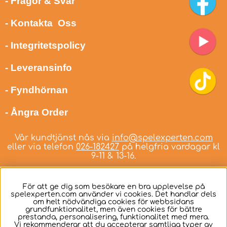
- Frågor & Svar
- Kontakta Oss
- Integritetspolicy
- Leveransinfo
- Fyndhörnan
- Ångra Order
Vår kundtjänst nås via
info@spelexperten.com
eller via telefon
026-182427
på helgfria vardagar kl
9-11 & 13-16.
För att ge dig som besökare en bra upplevelse på
spelexperten.com använder vi cookies. Det handlar dels
om helt nödvändiga cookies för webbsidans
Svenska
grundfunktionalitet, men även cookies för bättre
prestanda, personalisering, funktionalitet med mera.
Vi rekommenderar att du accepterar samtliga typer av