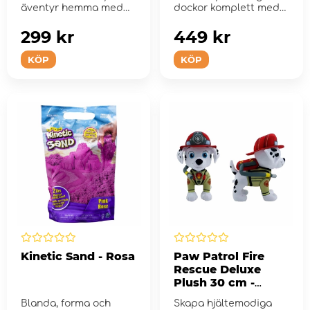
äventyr hemma med
dockor komplett med
modedockan Ava.
Avas enhörning Leaf.
299 kr
449 kr
KÖP
KÖP
Kinetic Sand - Rosa
Paw Patrol Fire
Rescue Deluxe
Plush 30 cm -
Marshall
Blanda, forma och
Skapa hjältemodiga