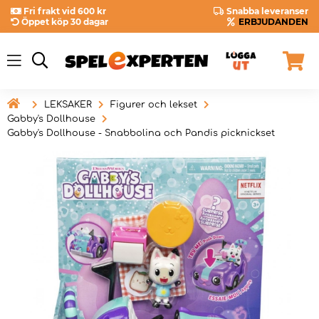
Fri frakt vid 600 kr
Snabba leveranser
Öppet köp 30 dagar
ERBJUDANDEN

LEKSAKER
Figurer och lekset
Gabby's Dollhouse
Gabby's Dollhouse - Snabbolina och Pandis picknickset