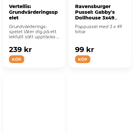
Vertellis:
Ravensburger
Grundvärderingssp
Pussel: Gabby's
elet
Dollhouse 3x49
Bitar
Grundvärderings-
Pappussel med 3 x 49
spelet låter dig på ett
bitar.
lekfullt sätt upptäcka ...
239 kr
99 kr
KÖP
KÖP