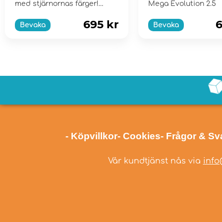
med stjärnornas färger!
Mega Evolution 2.5
Scarlet & Violet...
695 kr
6
Bevaka
Bevaka
- Köpvillkor
- Cookies
- Frågor & Sv
Vår kundtjänst nås via
info