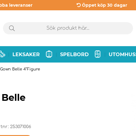
bba leveranser
Öppet köp 30 dagar
LEKSAKER
SPELBORD
UTOMHUS
|
|
|
 Gown Belle 4"Figure
Belle
rtnr:
253071006