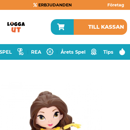
ERBJUDANDEN
Företag
TILL KASSAN
SPEL
REA
Årets Spel
Tips
|
|
|