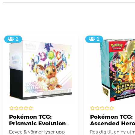
2
2
Pokémon TCG:
Pokémon TCG:
Prismatic Evolutions
Ascended Hero
Elite Trainer Box
Booster Bundl
Eevee & vänner lyser upp
Res dig till en ny ut