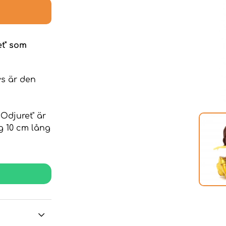
et" som
ys är den
Odjuret" är
g 10 cm lång