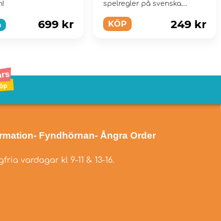
n!
spelregler på svenska.
699 kr
249 kr
KÖP
a
ormation
- Fyndhörnan
- Ångra Order
fria vardagar kl 9-11 & 13-16.