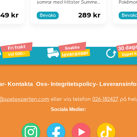
somrar med Hitster Summer
Pokémo
Party!
49 kr
289 kr
Bevaka
Bevak
ar
- Kontakta Oss
- Integritetspolicy
- Leveransinf
@spelexperten.com
eller via telefon
026-182427
på helg
Sociala Medier: