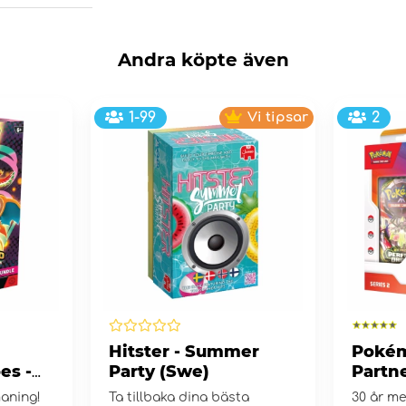
Andra köpte även
1-99
Vi tipsar
2
Hitster - Summer
Pokém
es -
Party (Swe)
Partne
e
Collec
maning!
Ta tillbaka dina bästa
30 år me