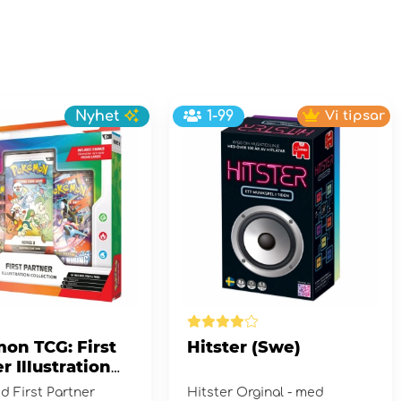
Nyhet
1-99
Vi tipsar
on TCG: First
Hitster (Swe)
r Illustration
tion - Series 2
d First Partner
Hitster Orginal - med