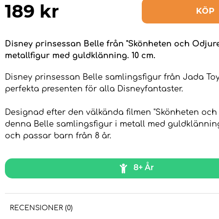
189
kr
KÖP
Disney prinsessan Belle från "Skönheten och Odjur
metallfigur med guldklänning. 10 cm.
Disney prinsessan Belle samlingsfigur från Jada To
perfekta presenten för alla Disneyfantaster.
Designad efter den välkända filmen "Skönheten och 
denna Belle samlingsfigur i metall med guldklännin
och passar barn från 8 år.
8+ År
RECENSIONER (0)