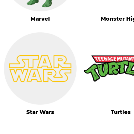
Marvel
Monster Hi
Star Wars
Turtles