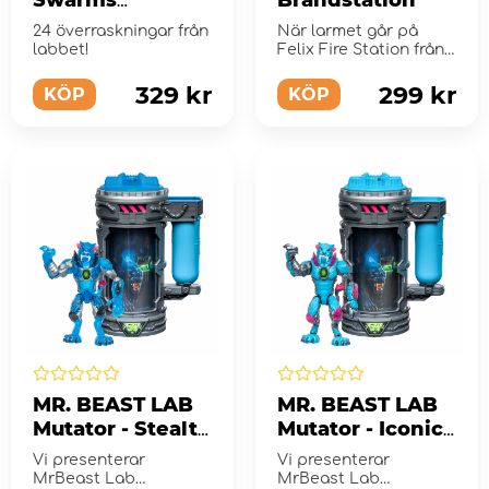
Adventskalende
24 överraskningar från
När larmet går på
r
labbet!
Felix Fire Station från
ABC gäller det att va...
329 kr
299 kr
KÖP
KÖP
MR. BEAST LAB
MR. BEAST LAB
Mutator - Stealth
Mutator - Iconic
Panther
Panther
Vi presenterar
Vi presenterar
MrBeast Lab
MrBeast Lab