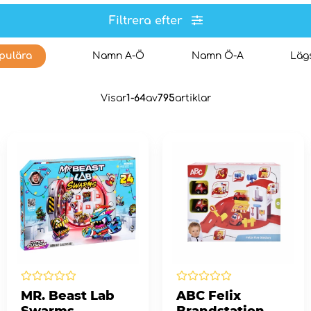
Filtrera efter
pulära
Namn A-Ö
Namn Ö-A
Lägs
Visar
1-64
av
795
artiklar
MR. Beast Lab
ABC Felix
Swarms
Brandstation