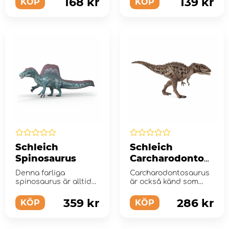
168 kr
139 kr
KÖP
KÖP
Schleich
Schleich
Spinosaurus
Carcharodontos
aurus
Denna farliga
Carcharodontosaurus
spinosaurus är alltid
är också känd som
på jakt och öppnar
den skarptandade
upp sina käkar!
ödlan, vilket...
359 kr
286 kr
KÖP
KÖP