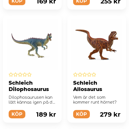
169 kr
255 kr
KÖP
KÖP
Schleich
Schleich
Dilophosaurus
Allosaurus
Dilophosaurusen kan
Vem är det som
lätt kännas igen på de
kommer runt hörnet?
två distinkta
benkammar p...
189 kr
279 kr
KÖP
KÖP