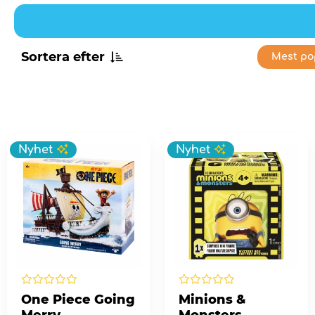
Sortera efter
Mest po
Nyhet
Nyhet
One Piece Going
Minions &
Merry
Monsters