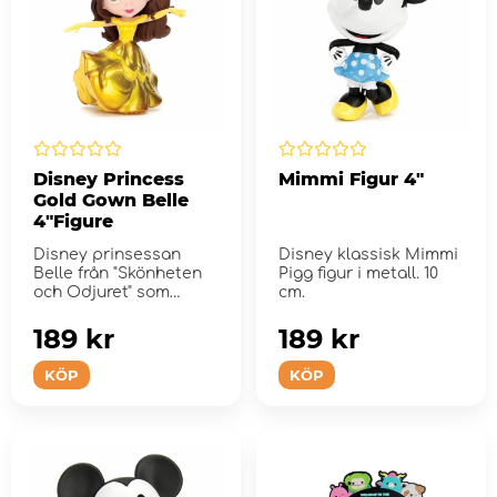
Disney Princess
Mimmi Figur 4"
Gold Gown Belle
4"Figure
Disney prinsessan
Disney klassisk Mimmi
Belle från "Skönheten
Pigg figur i metall. 10
och Odjuret" som
cm.
metallfigur med guldk...
189 kr
189 kr
KÖP
KÖP