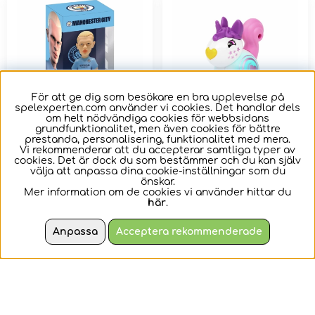
För att ge dig som besökare en bra upplevelse på
spelexperten.com använder vi cookies. Det handlar dels
om helt nödvändiga cookies för webbsidans
grundfunktionalitet, men även cookies för bättre
prestanda, personalisering, funktionalitet med mera.
Minix - Haaland,
Brio Flora - Celeste
Vi rekommenderar att du accepterar samtliga typer av
cookies. Det är dock du som bestämmer och du kan själv
Manchester City -
välja att anpassa dina cookie-inställningar som du
Fotball Stars 131
önskar.
Mer information om de cookies vi använder hittar du
Samlarfigur från Minix
Säg hej till Celeste!
här
.
Anpassa
Acceptera rekommenderade
179 kr
79 kr
KÖP
KÖP