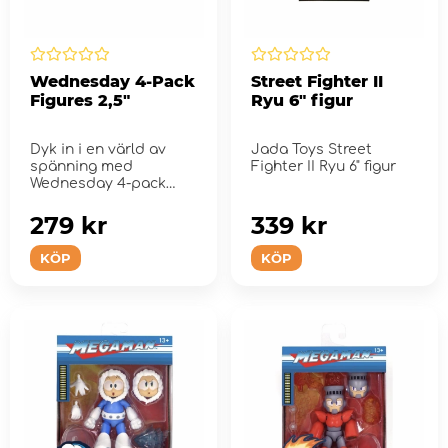
Wednesday 4-Pack
Street Fighter II
Figures 2,5"
Ryu 6" figur
Dyk in i en värld av
Jada Toys Street
spänning med
Fighter II Ryu 6" figur
Wednesday 4-pack
samlarfigurer i metall
fr&#...
279 kr
339 kr
KÖP
KÖP