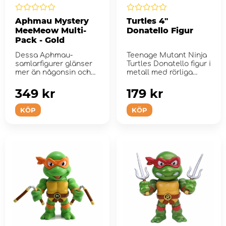
Aphmau Mystery
Turtles 4"
MeeMeow Multi-
Donatello Figur
Pack - Gold
Dessa Aphmau-
Teenage Mutant Ninja
samlarfigurer glänser
Turtles Donatello figur i
mer än någonsin och
metall med rörliga
är täckt...
armar. Hans karak...
349 kr
179 kr
KÖP
KÖP