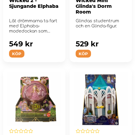
Wicked 2 -
Wicked Mini
Sjungande Elphaba
Glinda's Dorm
Room
Låt drömmarna ta fart
Glindas studentrum
med Elphaba-
och en Glinda-figur.
modedockan som
sjunger For Good!
549 kr
529 kr
KÖP
KÖP