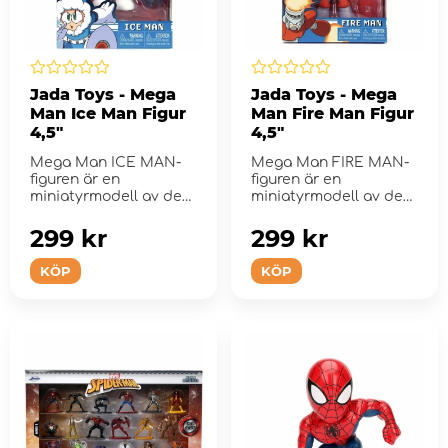
Jada Toys - Mega
Jada Toys - Mega
Man Ice Man Figur
Man Fire Man Figur
4,5"
4,5"
Mega Man ICE MAN-
Mega Man FIRE MAN-
figuren är en
figuren är en
miniatyrmodell av den
miniatyrmodell av den
berömda
berömda
videospelkarakt&#...
videospelkarakt&...
299 kr
299 kr
KÖP
KÖP