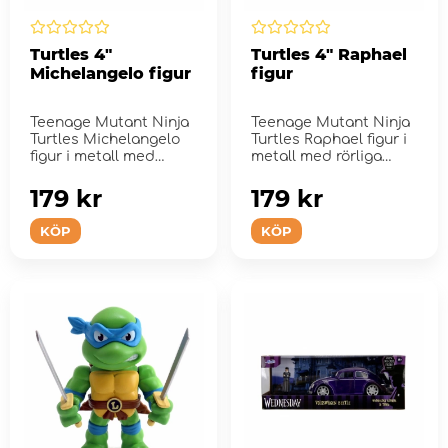
Turtles 4"
Turtles 4" Raphael
Michelangelo figur
figur
Teenage Mutant Ninja
Teenage Mutant Ninja
Turtles Michelangelo
Turtles Raphael figur i
figur i metall med
metall med rörliga
rörliga armar. Hans ka...
armar. Hans karakt&...
179 kr
179 kr
KÖP
KÖP