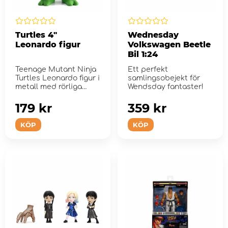
Turtles 4"
Wednesday
Leonardo figur
Volkswagen Beetle
Bil 1:24
Teenage Mutant Ninja
Ett perfekt
Turtles Leonardo figur i
samlingsobejekt för
metall med rörliga
Wendsday fantaster!
armar. Hans karakt...
179 kr
359 kr
KÖP
KÖP