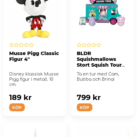
Musse Pigg Classic
BLDR
Figur 4"
Squishmallows
Stort Squish Tour
Van lekset
Disney klassisk Musse
Ta en tur med Cam,
Pigg figur i metall. 10
Bubba och Brina!
cm.
189 kr
799 kr
KÖP
KÖP