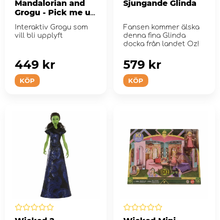
Mandalorian and
Sjungande Glinda
Grogu - Pick me up
Grogu
Interaktiv Grogu som
Fansen kommer älska
vill bli upplyft
denna fina Glinda
docka från landet Oz!
449 kr
579 kr
KÖP
KÖP