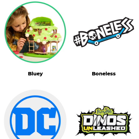
Bluey
Boneless