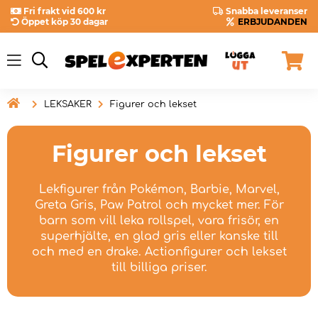
Fri frakt vid 600 kr
Snabba leveranser
Öppet köp 30 dagar
ERBJUDANDEN

LEKSAKER
Figurer och lekset
Figurer och lekset
Lekfigurer från Pokémon, Barbie, Marvel,
Greta Gris, Paw Patrol och mycket mer. För
barn som vill leka rollspel, vara frisör, en
superhjälte, en glad gris eller kanske till
och med en drake. Actionfigurer och lekset
till billiga priser.