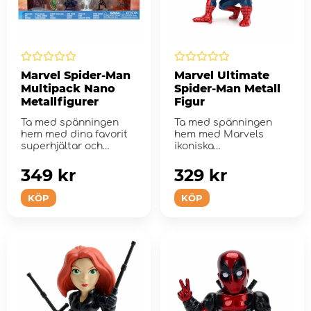
Marvel Spider-Man
Marvel Ultimate
Multipack Nano
Spider-Man Metall
Metallfigurer
Figur
Ta med spänningen
Ta med spänningen
hem med dina favorit
hem med Marvels
superhjältar och
ikoniska
skurkar från Marv...
spindelnätskastare
Spindelmannen!
349 kr
329 kr
KÖP
KÖP