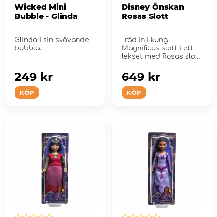
Wicked Mini
Disney Önskan
Bubble - Glinda
Rosas Slott
Glinda i sin svävande
Träd in i kung
bubbla.
Magnificos slott i ett
lekset med Rosas slott
från Disneys ...
249 kr
649 kr
KÖP
KÖP