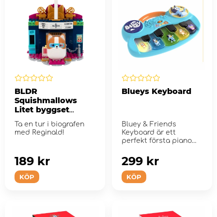
BLDR
Blueys Keyboard
Squishmallows
Litet byggset
biograf
Ta en tur i biografen
Bluey & Friends
med Reginald!
Keyboard är ett
perfekt första piano
för alla små...
189 kr
299 kr
KÖP
KÖP