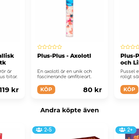
llisk
Plus-Plus - Axolotl
Plus-
tk
och Li
rör är
En axolotl är en unik och
Pussel e
us bitar.
fascinerande amfibieart.
roligt sä
färger ...
119 kr
80 kr
KÖP
KÖP
Andra köpte även
2-5
2+