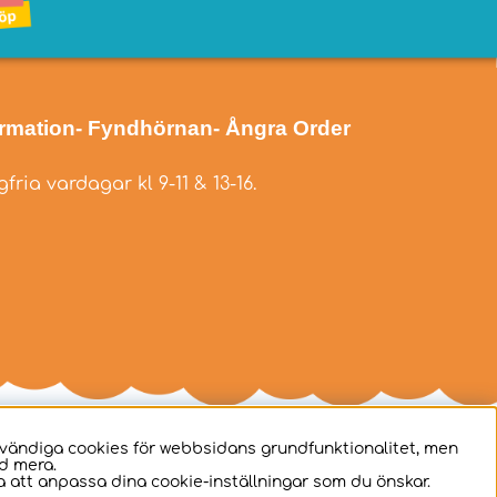
ormation
- Fyndhörnan
- Ångra Order
fria vardagar kl 9-11 & 13-16.
dvändiga cookies för webbsidans grundfunktionalitet, men
d mera.
 att anpassa dina cookie-inställningar som du önskar.