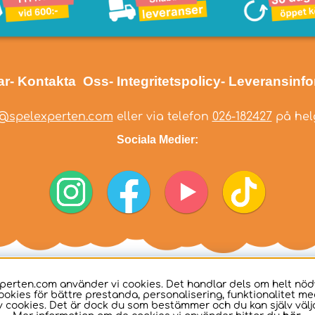
ar
- Kontakta Oss
- Integritetspolicy
- Leveransinf
@spelexperten.com
eller via telefon
026-182427
på helg
Sociala Medier:
perten.com använder vi cookies. Det handlar dels om helt nö
ookies för bättre prestanda, personalisering, funktionalitet me
 cookies. Det är dock du som bestämmer och du kan själv välja