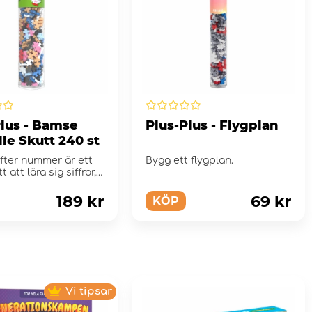
Plus - Bamse
Plus-Plus - Flygplan
lle Skutt 240 st
fter nummer är ett
Bygg ett flygplan.
tt att lära sig siffror,
189 kr
69 kr
KÖP
Vi tipsar