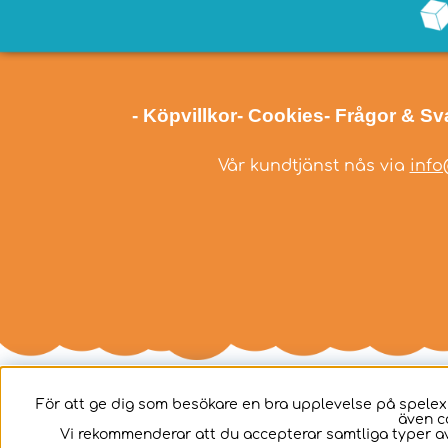
- Köpvillkor
- Cookies
- Frågor & Sv
Vår kundtjänst nås via
info
För att ge dig som besökare en bra upplevelse på spelex
även c
Svenska
Vi rekommenderar att du accepterar samtliga typer av