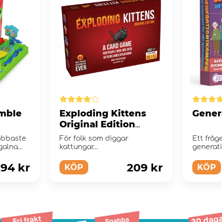
amble
Exploding Kittens
Gener
Original Edition
(Swe)
nabbaste
För folk som diggar
Ett fråg
galna
kattungar…
generati
samtidig
94 kr
209 kr
KÖP
KÖP