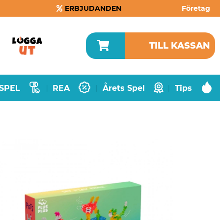
ERBJUDANDEN
Företag
TILL KASSAN
SPEL
REA
Årets Spel
Tips
|
|
|