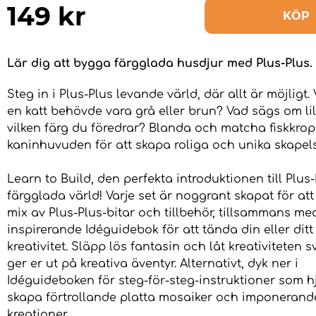
149
kr
KÖP
Lär dig att bygga färgglada husdjur med Plus-Plus.
Steg in i Plus-Plus levande värld, där allt är möjligt.
en katt behövde vara grå eller brun? Vad sägs om lil
vilken färg du föredrar? Blanda och matcha fiskkro
kaninhuvuden för att skapa roliga och unika skapels
Learn to Build, den perfekta introduktionen till Plus
färgglada värld! Varje set är noggrant skapat för att
mix av Plus-Plus-bitar och tillbehör, tillsammans me
inspirerande Idéguidebok för att tända din eller dit
kreativitet. Släpp lös fantasin och låt kreativiteten 
ger er ut på kreativa äventyr. Alternativt, dyk ner i
Idéguideboken för steg-för-steg-instruktioner som hj
skapa förtrollande platta mosaiker och imponerand
kreationer.