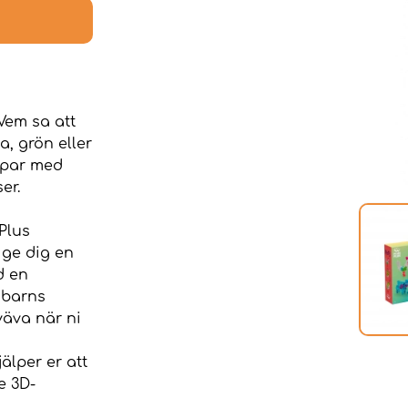
 Vem sa att
a, grön eller
ppar med
er.
-Plus
 ge dig en
d en
t barns
sväva när ni
älper er att
e 3D-