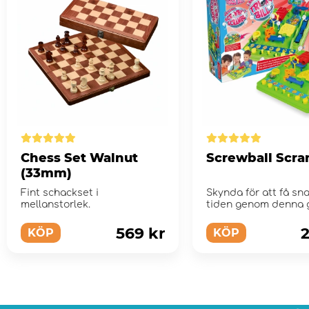
Chess Set Walnut
Screwball Scr
(33mm)
Fint schackset i
Skynda för att få s
mellanstorlek.
tiden genom denna 
labyrint!
569 kr
2
KÖP
KÖP