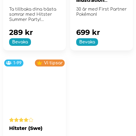
Illustration
Collection - Series
Ta tillbaka dina bästa
30 år med First Partner
2
somrar med Hitster
Pokémon!
Summer Party!
289 kr
699 kr
Bevaka
Bevaka
1-99
Vi tipsar
Hitster (Swe)