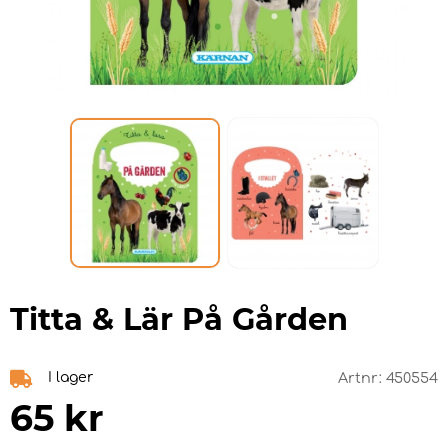
Titta & Lär På Gården
I lager
Artnr:
450554
65
kr