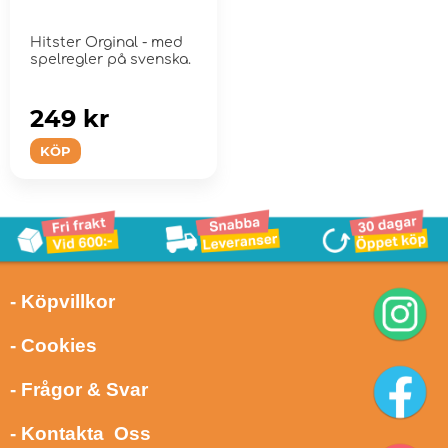
Hitster Orginal - med
spelregler på svenska.
249 kr
KÖP
- Köpvillkor
- Cookies
- Frågor & Svar
- Kontakta Oss