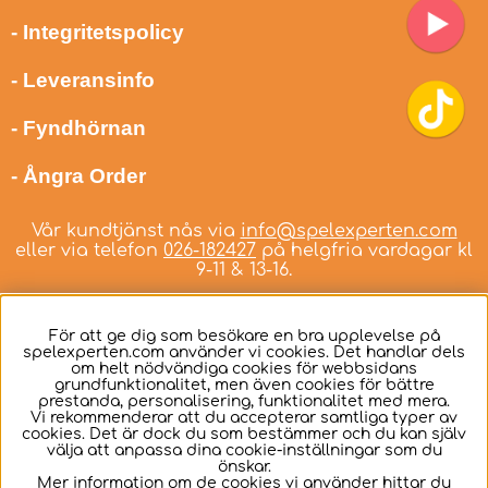
- Integritetspolicy
- Leveransinfo
- Fyndhörnan
- Ångra Order
Vår kundtjänst nås via
info@spelexperten.com
eller via telefon
026-182427
på helgfria vardagar kl
9-11 & 13-16.
För att ge dig som besökare en bra upplevelse på
spelexperten.com använder vi cookies. Det handlar dels
om helt nödvändiga cookies för webbsidans
Svenska
grundfunktionalitet, men även cookies för bättre
prestanda, personalisering, funktionalitet med mera.
Vi rekommenderar att du accepterar samtliga typer av
cookies. Det är dock du som bestämmer och du kan själv
välja att anpassa dina cookie-inställningar som du
önskar.
Mer information om de cookies vi använder hittar du