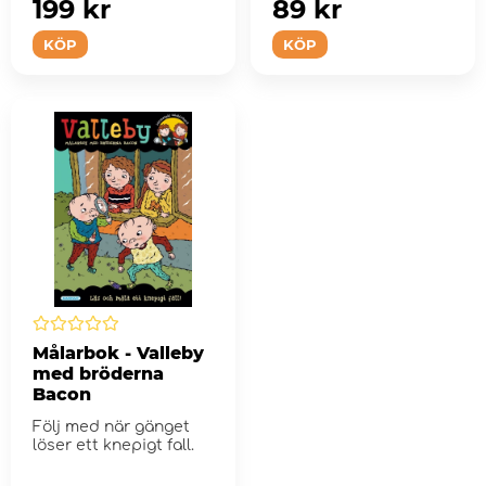
199 kr
89 kr
KÖP
KÖP
Målarbok - Valleby
med bröderna
Bacon
Följ med när gänget
löser ett knepigt fall.