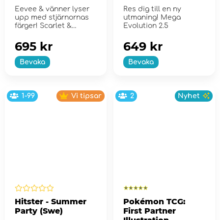
Trainer Box
Eevee & vänner lyser
Res dig till en ny
upp med stjärnornas
utmaning! Mega
färger! Scarlet &
Evolution 2.5
Violet...
695 kr
649 kr
Bevaka
Bevaka
1-99
Vi tipsar
2
Nyhet
Hitster - Summer
Pokémon TCG:
Party (Swe)
First Partner