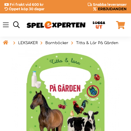
Fri frakt vid 600 kr
Snabba leveranser
Öppet köp 30 dagar
ERBJUDANDEN

LEKSAKER
Barnböcker
Titta & Lär På Gården