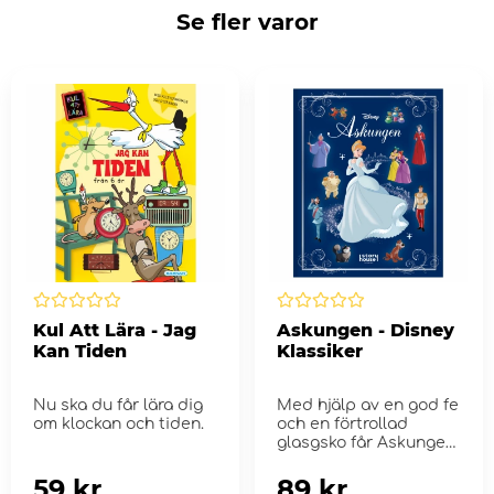
Se fler varor
Kul Att Lära - Jag
Askungen - Disney
Kan Tiden
Klassiker
Nu ska du får lära dig
Med hjälp av en god fe
om klockan och tiden.
och en förtrollad
glasgsko får Askungen
gå p&...
59 kr
89 kr