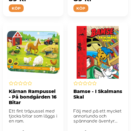
KÖP
KÖP
Kärnan Rampussel
Bamse - I Skalmans
- På bondgården 16
Skal
Bitar
Ett fint träpussel med
Följ med på ett mycket
tjocka bitar som läggs i
annorlunda och
en ram.
spännande äventyr
inuti Skalma...