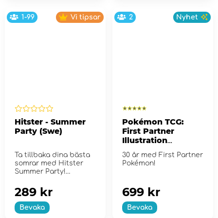
1-99
Vi tipsar
2
Nyhet
Hitster - Summer
Pokémon TCG:
Party (Swe)
First Partner
Illustration
Collection - Series
Ta tillbaka dina bästa
30 år med First Partner
2
somrar med Hitster
Pokémon!
Summer Party!
289 kr
699 kr
Bevaka
Bevaka