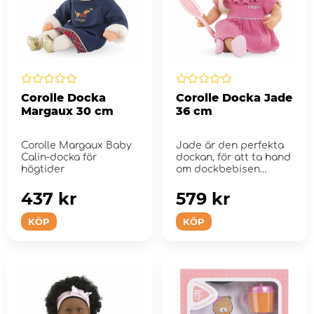
Corolle Docka
Corolle Docka Jade
Margaux 30 cm
36 cm
Corolle Margaux Baby
Jade är den perfekta
Calin-docka för
dockan, för att ta hand
högtider
om dockbebisen
precis som en rikt...
437 kr
579 kr
KÖP
KÖP