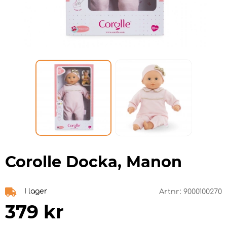
Corolle Docka, Manon
I lager
Artnr:
9000100270
379
kr