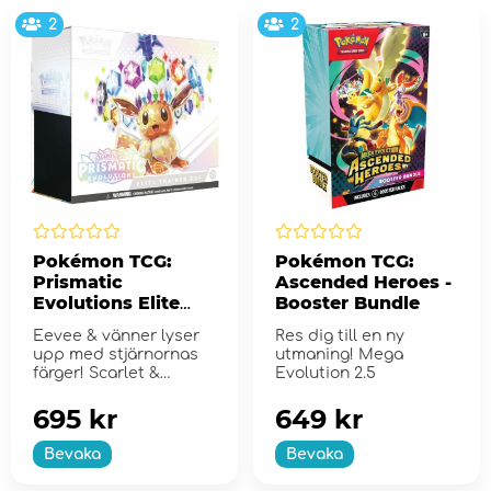
2
2
Pokémon TCG:
Pokémon TCG:
Prismatic
Ascended Heroes -
Evolutions Elite
Booster Bundle
Trainer Box
Eevee & vänner lyser
Res dig till en ny
upp med stjärnornas
utmaning! Mega
färger! Scarlet &
Evolution 2.5
Violet...
695 kr
649 kr
Bevaka
Bevaka