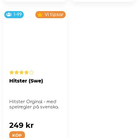
1-99
Vi tipsar
Hitster (Swe)
Hitster Orginal - med
spelregler på svenska.
249 kr
KÖP