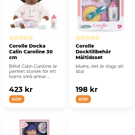
Corolle Docka
Corolle
Calin Caroline 30
Docktillbehör
cm
Måltidsset
Bébé Calin Caroline är
Mums, det är dags att
perfekt storlek för ett
äta!
barns små armar ...
423 kr
198 kr
KÖP
KÖP