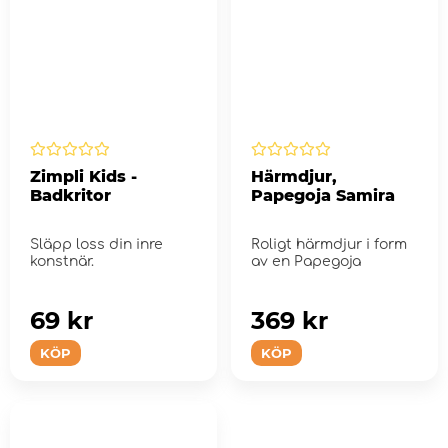
Zimpli Kids -
Härmdjur,
Badkritor
Papegoja Samira
Släpp loss din inre
Roligt härmdjur i form
konstnär.
av en Papegoja
69 kr
369 kr
KÖP
KÖP