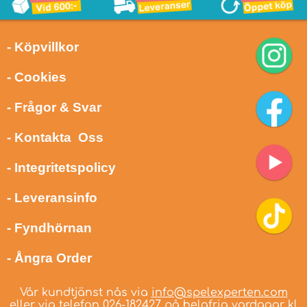
- Köpvillkor
- Cookies
- Frågor & Svar
- Kontakta Oss
- Integritetspolicy
- Leveransinfo
- Fyndhörnan
- Ångra Order
Vår kundtjänst nås via
info@spelexperten.com
eller via telefon
026-182427
på helgfria vardagar kl