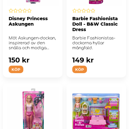
Disney Princess
Barbie Fashionista
Askungen
Doll - B&W Classic
Dress
Möt Askungen-dockan,
Barbie Fashionistas-
inspirerad av den
dockorna hyllar
snälla och modiga
mångfald.
prinsessan från ...
150 kr
149 kr
KÖP
KÖP