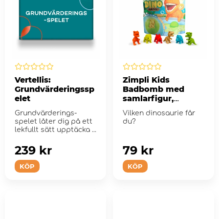
Vertellis:
Zimpli Kids
Grundvärderingssp
Badbomb med
elet
samlarfigur,
Dinosaurie
Grundvärderings-
Vilken dinosaurie får
spelet låter dig på ett
du?
lekfullt sätt upptäcka ...
239 kr
79 kr
KÖP
KÖP