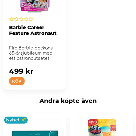
Barbie Career
Feature Astronaut
Fira Barbie-dockans
65-årsjubileum med
ett astronautsetet.
499 kr
KÖP
Andra köpte även
Nyhet