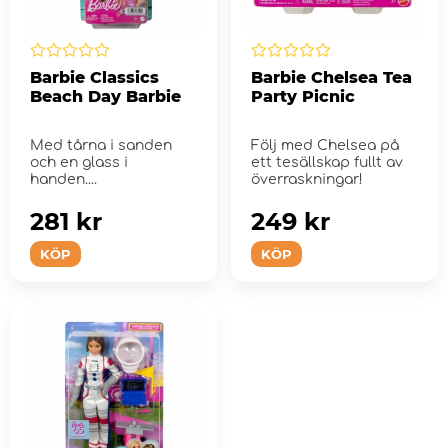
Barbie Classics
Barbie Chelsea Tea
Beach Day Barbie
Party Picnic
Med tårna i sanden
Följ med Chelsea på
och en glass i
ett tesällskap fullt av
handen....
överraskningar!
281 kr
249 kr
KÖP
KÖP