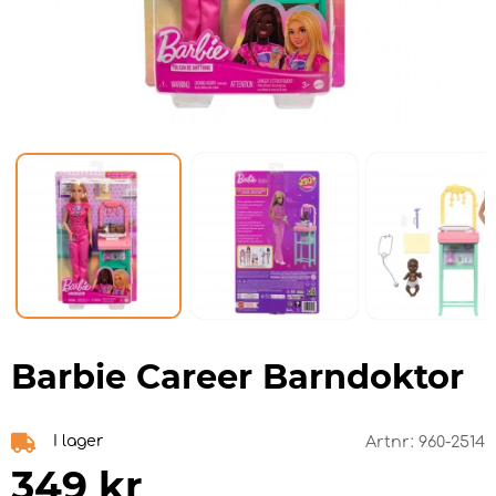
Barbie Career Barndoktor
I lager
Artnr:
960-2514
349
kr