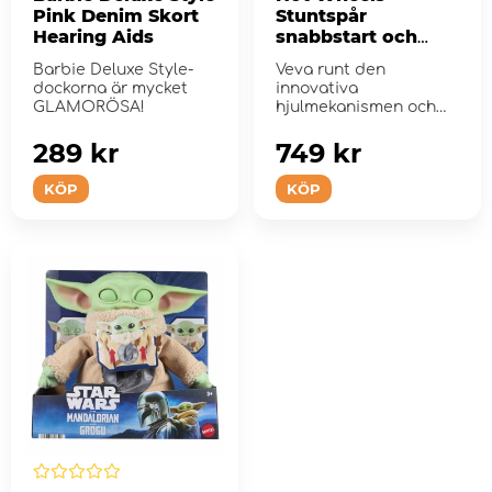
Pink Denim Skort
Stuntspår
Hearing Aids
snabbstart och
loop
Barbie Deluxe Style-
Veva runt den
dockorna är mycket
innovativa
GLAMORÖSA!
hjulmekanismen och
släpp loss Hot Wheels-
bilarna.
289 kr
749 kr
KÖP
KÖP