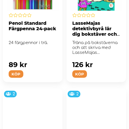
Penol Standard
LasseMajas
Färgpenna 24-pack
detektivbyrå lär
dig bokstäver och
skriva
24 färgpennor i trä.
Träna på bokstäverna
och att skriva med
LasseMajas
detektivbyrå.
89 kr
126 kr
KÖP
KÖP
2
2