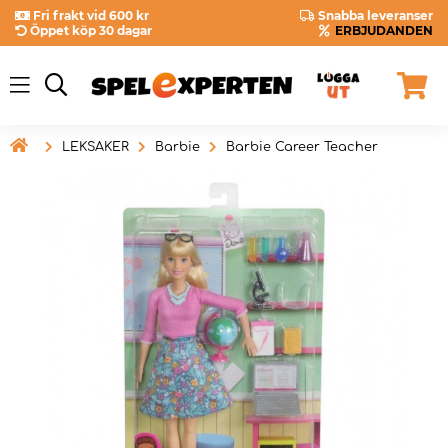
Fri frakt vid 600 kr
Snabba leveranser
Öppet köp 30 dagar
ERBJUDANDEN

LEKSAKER
Barbie
Barbie Career Teacher