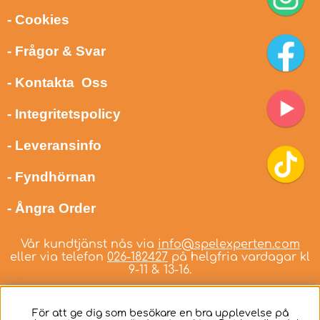
- Cookies
- Frågor & Svar
- Kontakta Oss
- Integritetspolicy
- Leveransinfo
- Fyndhörnan
- Ångra Order
Vår kundtjänst nås via
info@spelexperten.com
eller via telefon
026-182427
på helgfria vardagar kl
9-11 & 13-16.
För att ge dig som besökare en bra upplevelse på