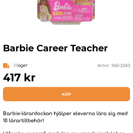
Barbie Career Teacher
I lager
Artnr:
960-2343
417
kr
KÖP
Barbie-lärardockan hjälper eleverna lära sig med
10 lärartillbehör!