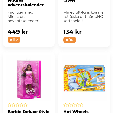
Figures
(Swe)
adventskalender
2025
Fira julen med
Minecraft-fans kommer
Minecraft
att älska det här UNO-
adventskalender!
kortspelet!
449 kr
134 kr
KÖP
KÖP
Barbie Deluxe Style
Hot Wheels