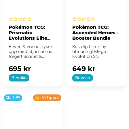
Pokémon TCG:
Pokémon TCG:
Prismatic
Ascended Heroes -
Evolutions Elite
Booster Bundle
Trainer Box
Eevee & vänner lyser
Res dig till en ny
upp med stjärnornas
utmaning! Mega
färger! Scarlet &
Evolution 2.5
Violet...
695 kr
649 kr
Bevaka
Bevaka
1-99
Vi tipsar