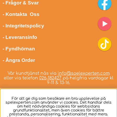
- Frågor & Svar
- Kontakta Oss
- Integritetspolicy
- Leveransinfo
- Fyndhörnan
- Ångra Order
Vår kundtjänst nås via
info@spelexperten.com
eller via telefon
026-182427
på helgfria vardagar kl
9-11 & 13-16.
För att ge dig som besökare en bra upplevelse på
spelexperten.com använder vi cookies. Det handlar dels
om helt nödvändiga cookies för webbsidans
Svenska
grundfunktionalitet, men även cookies för bättre
prestanda, personalisering, funktionalitet med mera.