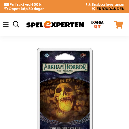
Fri frakt vid 600 kr
Snabba leveranser
Öppet köp 30 dagar
ERBJUDANDEN