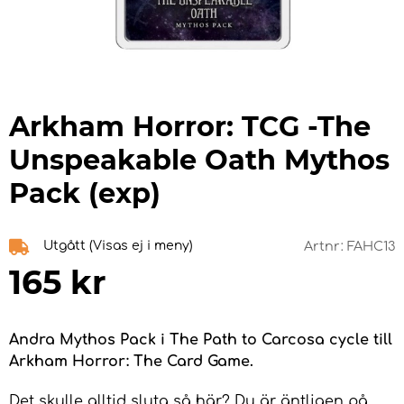
Arkham Horror: TCG -The
Unspeakable Oath Mythos
Pack (exp)
Utgått (Visas ej i meny)
Artnr:
FAHC13
165
kr
Andra Mythos Pack i The Path to Carcosa cycle till
Arkham Horror: The Card Game.
Det skulle alltid sluta så här? Du är äntligen på