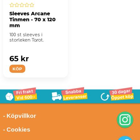
Sleeves Arcane
Tinmen - 70 x 120
mm
100 st sleeves i
storleken Tarot.
65 kr
KÖP
- Köpvillkor
- Cookies