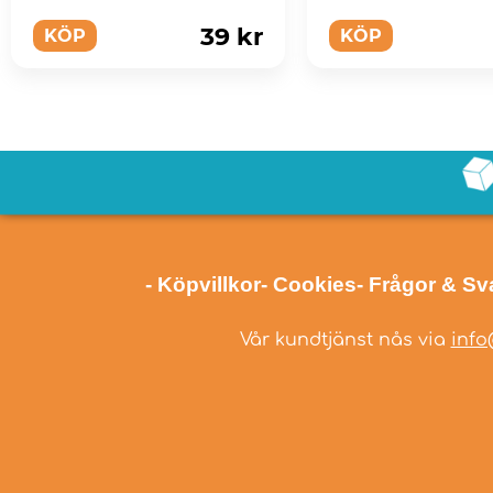
39 kr
KÖP
KÖP
- Köpvillkor
- Cookies
- Frågor & Sv
Vår kundtjänst nås via
info