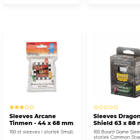
Sleeves Arcane
Sleeves Drago
Tinmen - 44 x 68 mm
Shield 63 x 88
Clear/Non-Glar
100 st sleeves i storlek Small.
100 Board Game Slee
storlek Common Sta