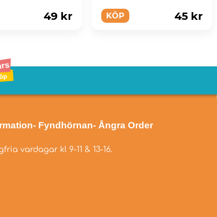
49 kr
45 kr
KÖP
ormation
- Fyndhörnan
- Ångra Order
fria vardagar kl 9-11 & 13-16.