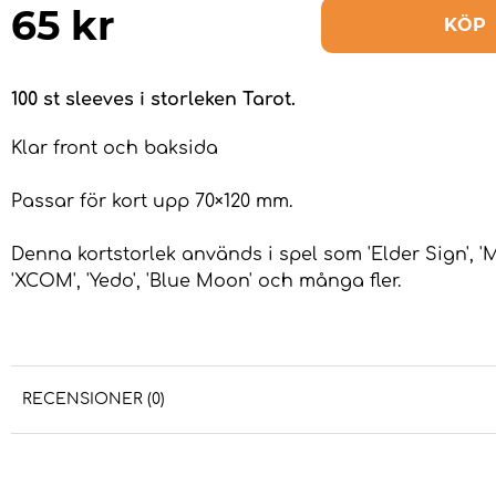
65
kr
KÖP
100 st sleeves i storleken Tarot.
Klar front och baksida
Passar för kort upp 70×120 mm
.
Denna kortstorlek används i spel som 'Elder Sign', 'My
'XCOM', 'Yedo', 'Blue Moon' och många fler.
RECENSIONER (0)