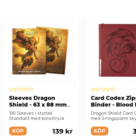
Sleeves Dragon
Card Codex Zip
Shield - 63 x 88 mm
Binder - Blood
Constellations: Alaria
100 Sleeves i storlek
Dragon Shield Card
Standard med konsttryck
med 3-ringspärm sk
av en dragkedja
139 kr
KÖP
KÖP