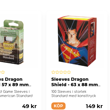
es Dragon
Sleeves Dragon
d 57 x 89 mm
Shield - 63 x 88 mm
/Non-Glare
Superman -
rd Game Sleeves i
100 Sleeves i storlek
Superman Series 1
 American Standard
Standard med konsttryck
49 kr
149 kr
KÖP