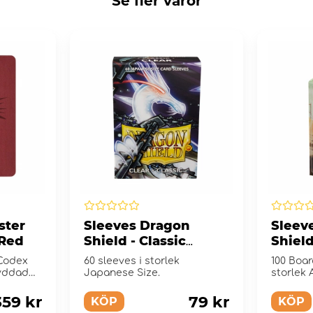
Se fler varor
ster
Sleeves Dragon
Sleev
 Red
Shield - Classic
Shiel
Japanese 59 x 86 mm
Clear
 Codex
60 sleeves i storlek
100 Boa
Clear
yddad
Japanese Size.
storlek
359 kr
79 kr
KÖP
KÖP