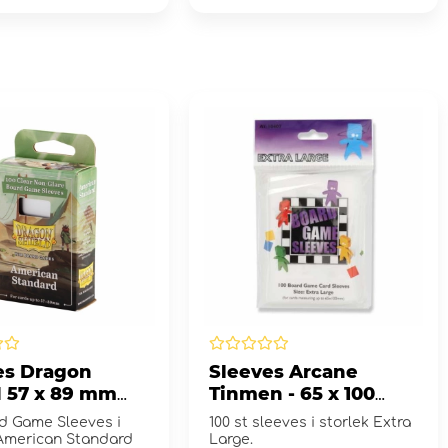
es Dragon
Sleeves Arcane
d 57 x 89 mm
Tinmen - 65 x 100
/Non-Glare
mm
rd Game Sleeves i
100 st sleeves i storlek Extra
 American Standard
Large.