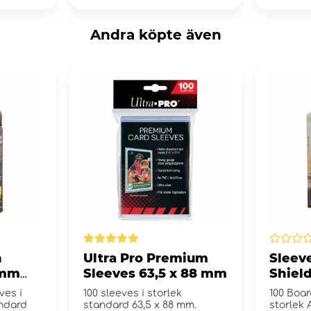
Andra köpte även
n
Ultra Pro Premium
Sleev
 mm
Sleeves 63,5 x 88 mm
Shiel
e
Clear
ves i
100 sleeves i storlek
100 Boa
ndard
standard 63,5 x 88 mm.
storlek