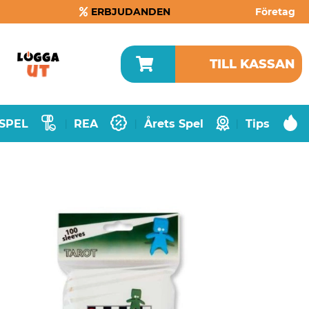
ERBJUDANDEN
Företag
TILL KASSAN
SPEL
REA
Årets Spel
Tips
|
|
|