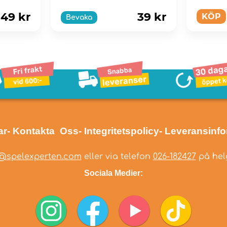
49 kr
39 kr
KÖP
Bevaka
ar
- Kontakta Oss
- Integritetspolicy
- Leveransinf
@spelexperten.com
eller via telefon
026-182427
på helg
Sociala Medier: