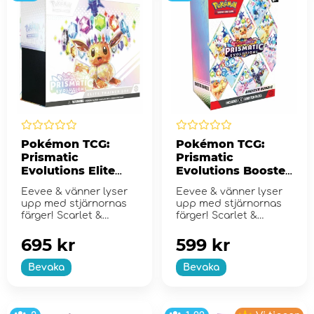
Pokémon TCG:
Pokémon TCG:
Prismatic
Prismatic
Evolutions Elite
Evolutions Booster
Trainer Box
Bundle
Eevee & vänner lyser
Eevee & vänner lyser
upp med stjärnornas
upp med stjärnornas
färger! Scarlet &
färger! Scarlet &
Violet...
Violet...
695 kr
599 kr
Bevaka
Bevaka