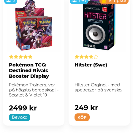
2
1-99
Vi tipsar
Pokémon TCG:
Hitster (Swe)
Destined Rivals
Booster Display
Pokémon Trainers, var
Hitster Orginal - med
på högsta beredskap! -
spelregler på svenska.
Scarlet & Violet 10
249 kr
2499 kr
KÖP
Bevaka