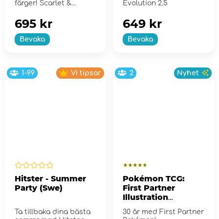
färger! Scarlet &
Evolution 2.5
Violet...
695 kr
649 kr
Bevaka
Bevaka
1-99
Vi tipsar
2
Nyhet
Hitster - Summer
Pokémon TCG:
Party (Swe)
First Partner
Illustration
Collection - Series
Ta tillbaka dina bästa
30 år med First Partner
2