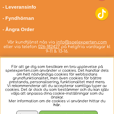
- Leveransinfo
- Fyndhörnan
- Ångra Order
Vår kundtjänst nås via
info@spelexperten.com
eller via telefon
026-182427
på helgfria vardagar kl
9-11 & 13-16.
För att ge dig som besökare en bra upplevelse på
spelexperten.com använder vi cookies. Det handlar dels
om helt nödvändiga cookies för webbsidans
Svenska
grundfunktionalitet, men även cookies för bättre
prestanda, personalisering, funktionalitet med mera.
Vi rekommenderar att du accepterar samtliga typer av
cookies. Det är dock du som bestämmer och du kan själv
välja att anpassa dina cookie-inställningar som du
önskar.
Mer information om de cookies vi använder hittar du
här
.