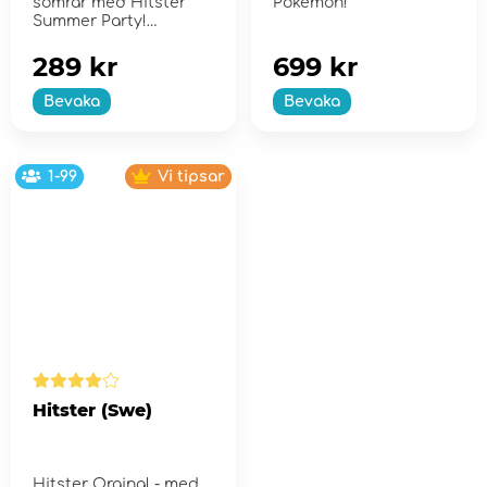
somrar med Hitster
Pokémon!
Summer Party!
289 kr
699 kr
Bevaka
Bevaka
1-99
Vi tipsar
Hitster (Swe)
Hitster Orginal - med