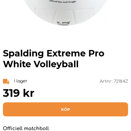
Spalding Extreme Pro
White Volleyball
I lager
Artnr:
72184Z
319
kr
KÖP
Officiell matchboll