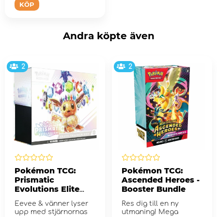
KÖP
Andra köpte även
2
2
Pokémon TCG:
Pokémon TCG:
Prismatic
Ascended Heroes -
Evolutions Elite
Booster Bundle
Trainer Box
Eevee & vänner lyser
Res dig till en ny
upp med stjärnornas
utmaning! Mega