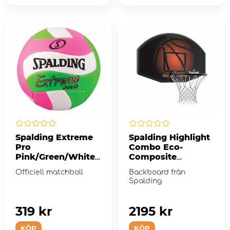
Spalding Extreme
Spalding Highlight
Pro
Combo Eco-
Pink/Green/White
Composite
Volleyball
Backboard
Officiell matchboll
Backboard från
Spalding
319 kr
2195 kr
KÖP
KÖP