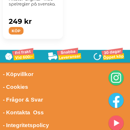
spelregler på svenska.
249 kr
KÖP
- Köpvillkor
- Cookies
- Frågor & Svar
- Kontakta Oss
- Integritetspolicy