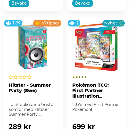
Bevaka
Bevaka
1-99
Vi tipsar
2
Nyhet
Hitster - Summer
Pokémon TCG:
Party (Swe)
First Partner
Illustration
Collection - Series
Ta tillbaka dina bästa
30 år med First Partner
2
somrar med Hitster
Pokémon!
Summer Party!
289 kr
699 kr