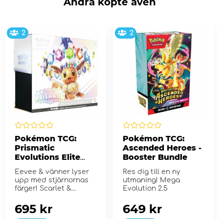
Andra köpte även
2
2
Pokémon TCG:
Pokémon TCG:
Prismatic
Ascended Heroes -
Evolutions Elite
Booster Bundle
Trainer Box
Eevee & vänner lyser
Res dig till en ny
upp med stjärnornas
utmaning! Mega
färger! Scarlet &
Evolution 2.5
Violet...
695 kr
649 kr