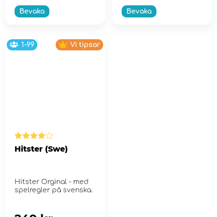
Bevaka
Bevaka
1-99
Vi tipsar
Hitster (Swe)
Hitster Orginal - med
spelregler på svenska.