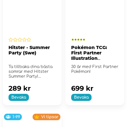
Hitster - Summer
Pokémon TCG:
Party (Swe)
First Partner
Illustration
Collection - Series
Ta tillbaka dina bästa
30 år med First Partner
2
somrar med Hitster
Pokémon!
Summer Party!
289 kr
699 kr
Bevaka
Bevaka
1-99
Vi tipsar