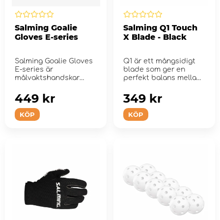
Salming Goalie
Salming Q1 Touch
Gloves E-series
X Blade - Black
Salming Goalie Gloves
Q1 är ett mångsidigt
E-series är
blade som ger en
målvaktshandskar
perfekt balans mellan
speciellt utformade
skottkraft och tek...
fö...
449 kr
349 kr
KÖP
KÖP