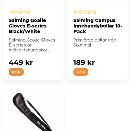
Salming Goalie
Salming Campus
Gloves E-series
Innebandybollar 10-
Black/White
Pack
Salming Goalie Gloves
Prisvärda bollar från
E-series är
Salming!
målvaktshandskar
speciellt utformade
fö...
449 kr
189 kr
KÖP
KÖP