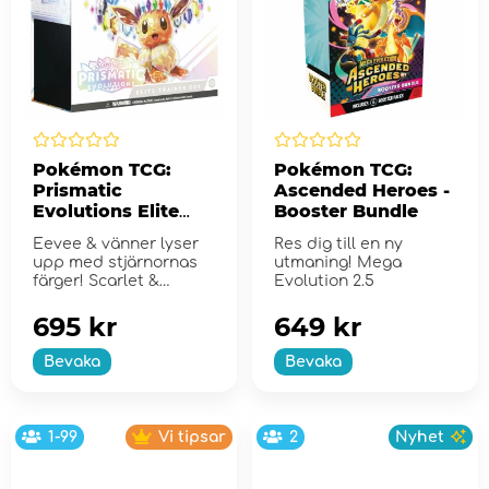
Pokémon TCG:
Pokémon TCG:
Prismatic
Ascended Heroes -
Evolutions Elite
Booster Bundle
Trainer Box
Eevee & vänner lyser
Res dig till en ny
upp med stjärnornas
utmaning! Mega
färger! Scarlet &
Evolution 2.5
Violet...
695 kr
649 kr
Bevaka
Bevaka
1-99
Vi tipsar
2
Nyhet