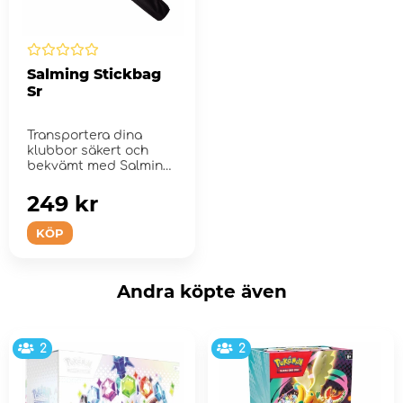
Salming Stickbag
Sr
Transportera dina
klubbor säkert och
bekvämt med Salming
Stickbag SR.
249 kr
KÖP
Andra köpte även
2
2