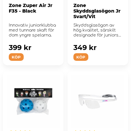
Zone Zuper Air Jr
Zone
F35 - Black
Skyddsglasögon Jr
Svart/Vit
Innovativ juniorklubba
Skyddsglasögon av
med tunnare skaft för
hög kvalitet, särskilt
dom yngre spelarna.
designade för junior­s...
399 kr
349 kr
KÖP
KÖP