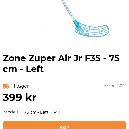
Zone Zuper Air Jr F35 - 75
cm - Left
I lager
Artnr:
30111
399
kr
Modell:
KÖP