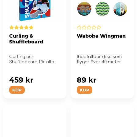
Curling &
Waboba Wingman
Shuffleboard
Curling och
Ihopfällbar disc som
Shuffleboard för alla
flyger över 40 meter.
459 kr
89 kr
KÖP
KÖP