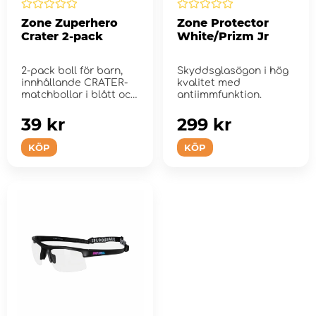
Zone Zuperhero
Zone Protector
Crater 2-pack
White/Prizm Jr
2-pack boll för barn,
Skyddsglasögon i hög
innhållande CRATER-
kvalitet med
matchbollar i blått och
antiimmfunktion.
vitt.
39 kr
299 kr
KÖP
KÖP