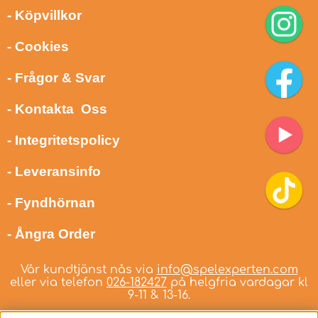
- Köpvillkor
- Cookies
- Frågor & Svar
- Kontakta Oss
- Integritetspolicy
- Leveransinfo
- Fyndhörnan
- Ångra Order
Vår kundtjänst nås via
info@spelexperten.com
eller via telefon
026-182427
på helgfria vardagar kl
9-11 & 13-16.