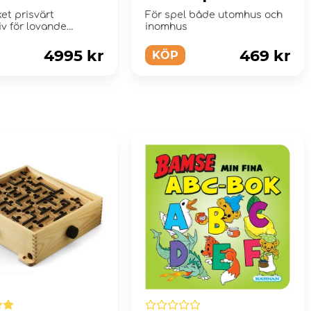
tball System
Basketball sz 5
et prisvärt
För spel både utomhus och
iv för lovande
inomhus
alanger
4995 kr
469 kr
KÖP