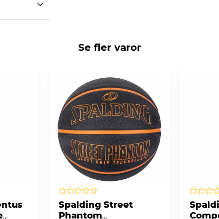
Se fler varor
ntus
Spalding Street
Spald
e
Phantom
Compo