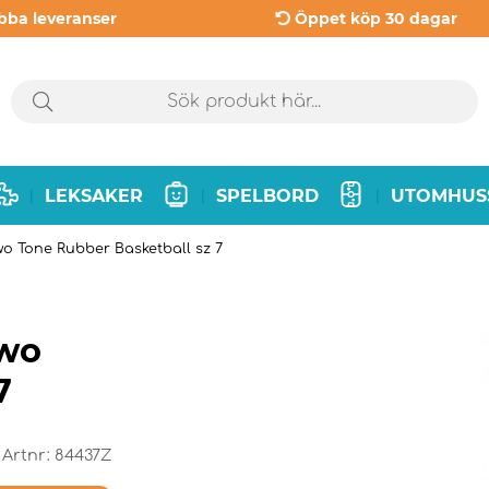
bba leveranser
Öppet köp 30 dagar
LEKSAKER
SPELBORD
UTOMHUS
|
|
|
o Tone Rubber Basketball sz 7
Two
7
Artnr:
84437Z