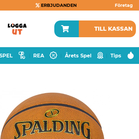
ERBJUDANDEN
Företag
TILL KASSAN
SPEL
REA
Årets Spel
Tips
|
|
|