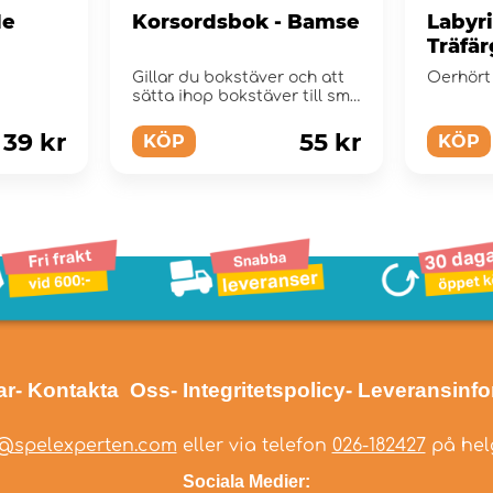
le
Korsordsbok - Bamse
Labyri
Träfä
Gillar du bokstäver och att
Oerhört 
sätta ihop bokstäver till små
enkla ord?
39 kr
55 kr
KÖP
KÖP
ar
- Kontakta Oss
- Integritetspolicy
- Leveransinf
@spelexperten.com
eller via telefon
026-182427
på helg
Sociala Medier: