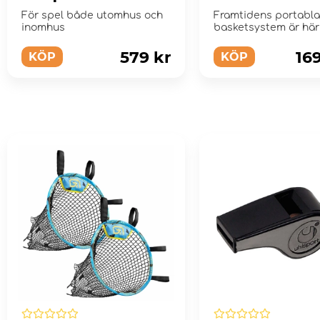
Basketball sz 6
Assembly Port
För spel både utomhus och
Framtidens portabla
Basketball Sys
inomhus
basketsystem är här
579 kr
16
KÖP
KÖP