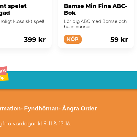
nt spelet
Bamse Min Fina ABC-
rgad
Bok
roligt klassiskt spel!
Lär dig ABC med Bamse och
hans vänner
399 kr
59 kr
KÖP
ormation
- Fyndhörnan
- Ångra Order
fria vardagar kl 9-11 & 13-16.