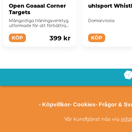
Open Goaaal Corner
uhlsport Whist
Targets
Mångsidiga träningsverktyg
Domarvissla
utformade för att förbättra
skottpre...
399 kr
KÖP
KÖP
- Köpvillkor
- Cookies
- Frågor & Sv
Vår kundtjänst nås via
info