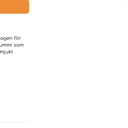
tagen för
 gummi som
 mjukt