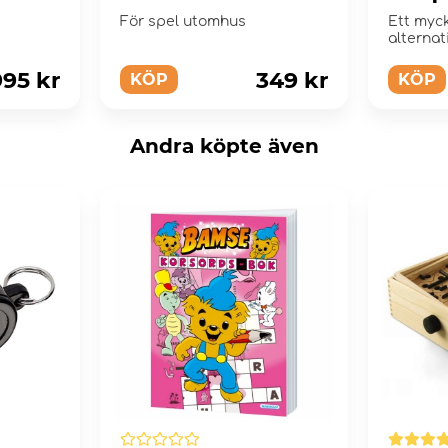
able
Black/Orange
Baske
För spel utomhus
Ett myck
tem
Basketball sz 7
alternat
baskett
995 kr
349 kr
KÖP
KÖP
Andra köpte även