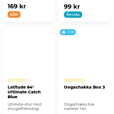
169 kr
99 kr
KÖP
Bevaka
2-10
Latitude 64°
Oogachakka Box 3
Ultimate Catch
Blue
Ultimate-disc med
Oogachakka box
discgolfteknologi
nummer tre!