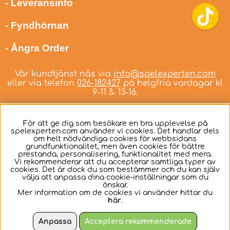
- Leveransinfo
- Fyndhörnan
- Ångra Order
Vår kundtjänst nås via
info@spelexperten.com
eller via telefon
026-182427
på helgfria vardagar kl
9-11 & 13-16.
För att ge dig som besökare en bra upplevelse på
spelexperten.com använder vi cookies. Det handlar dels
om helt nödvändiga cookies för webbsidans
Svenska
grundfunktionalitet, men även cookies för bättre
prestanda, personalisering, funktionalitet med mera.
Vi rekommenderar att du accepterar samtliga typer av
cookies. Det är dock du som bestämmer och du kan själv
välja att anpassa dina cookie-inställningar som du
önskar.
Mer information om de cookies vi använder hittar du
här
.
Anpassa
Acceptera rekommenderade