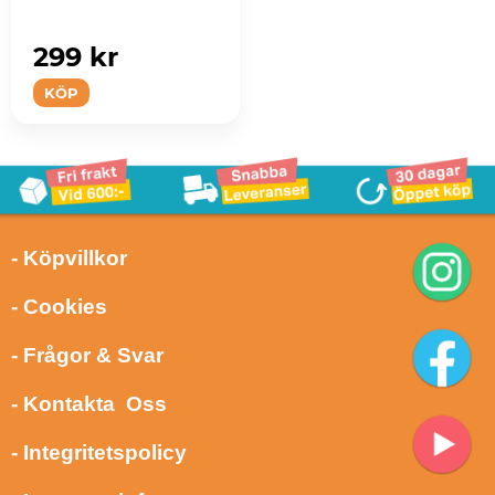
Bitar
299 kr
KÖP
- Köpvillkor
- Cookies
- Frågor & Svar
- Kontakta Oss
- Integritetspolicy