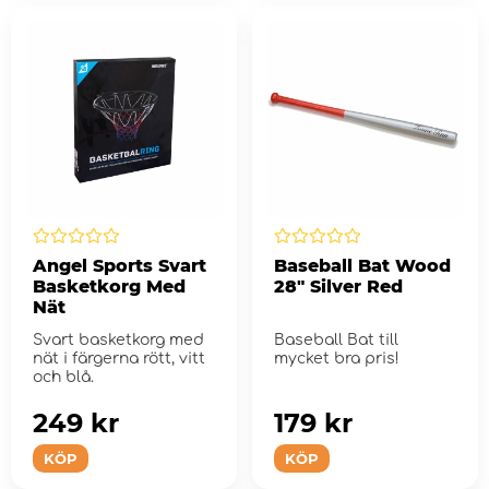
Angel Sports Svart
Baseball Bat Wood
Basketkorg Med
28" Silver Red
Nät
Svart basketkorg med
Baseball Bat till
nät i färgerna rött, vitt
mycket bra pris!
och blå.
249 kr
179 kr
KÖP
KÖP