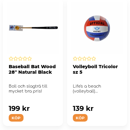
Baseball Bat Wood
Volleyboll Tricolor
28" Natural Black
sz 5
Boll och slagträ till
Life's a beach
mycket bra pris!
(volleyball)...
199 kr
139 kr
KÖP
KÖP