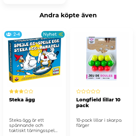
Andra köpte även
2-4
Nyhet
Steka ägg
Longfield lillar 10
pack
Steka ägg är ett
10-pack lillar i skarpa
spännande och
färger
taktiskt tärningsspel
för hela f...