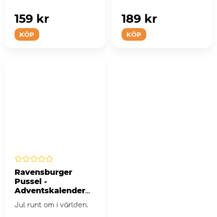
159 kr
189 kr
KÖP
KÖP
Ravensburger
Pussel -
Adventskalender
Christmas Around
Jul runt om i världen.
the World 24 x 54