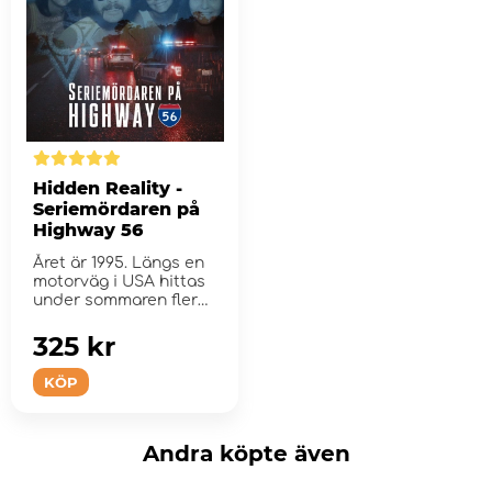
Hidden Reality -
Seriemördaren på
Highway 56
Året är 1995. Längs en
motorväg i USA hittas
under sommaren flera
m&...
325 kr
KÖP
Andra köpte även