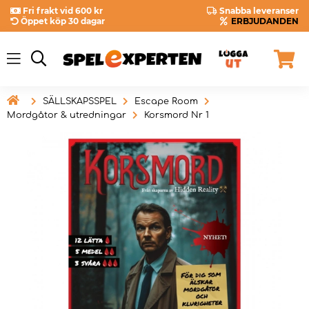
Fri frakt vid 600 kr
Snabba leveranser
Öppet köp 30 dagar
ERBJUDANDEN

SÄLLSKAPSSPEL
Escape Room
Mordgåtor & utredningar
Korsmord Nr 1