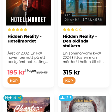
Hidden Reality -
Hidden Reality -
Hotellmordet
Den okända
stalkern
Året är 2002. En kall
En sommarvarm kväll
novembernatt på ett
2024 hittas en man
bortglömt hotell läng...
mördad i hallen till sitt
hem.
195 kr
I lager
315 kr
295 kr
KÖP
KÖP
Nyhet
2-8