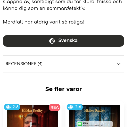
slappna av, samtidigt som du får klura, fnissa och
känna dig som en sommardetektiv.
Mordfall har aldrig varit så roliga!
Svenska
RECENSIONER (4)
Se fler varor
2-6
REA
2-6