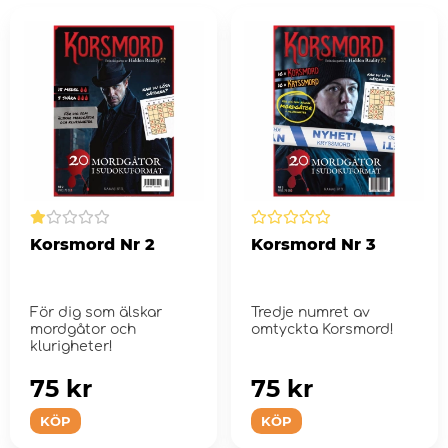
Korsmord Nr 2
Korsmord Nr 3
För dig som älskar
Tredje numret av
mordgåtor och
omtyckta Korsmord!
klurigheter!
75 kr
75 kr
KÖP
KÖP