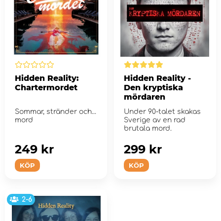
Hidden Reality:
Hidden Reality -
Chartermordet
Den kryptiska
mördaren
Sommar, stränder och...
Under 90-talet skakas
mord
Sverige av en rad
brutala mord.
249 kr
299 kr
KÖP
KÖP
2-6