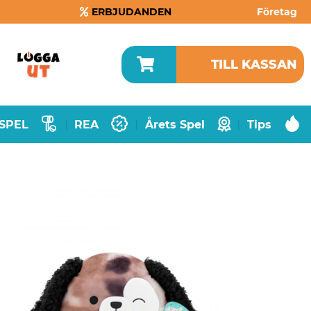
ERBJUDANDEN
Företag
TILL KASSAN
SPEL
REA
Årets Spel
Tips
|
|
|