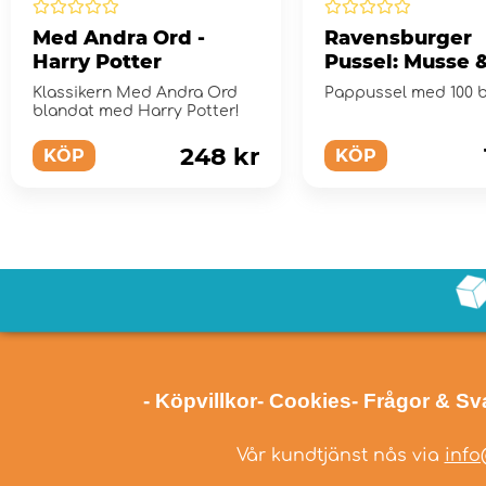
Med Andra Ord -
Ravensburger
Harry Potter
Pussel: Musse 
Helium 100 Bit
Klassikern Med Andra Ord
Pappussel med 100 bi
blandat med Harry Potter!
248 kr
KÖP
KÖP
- Köpvillkor
- Cookies
- Frågor & Sv
Vår kundtjänst nås via
info