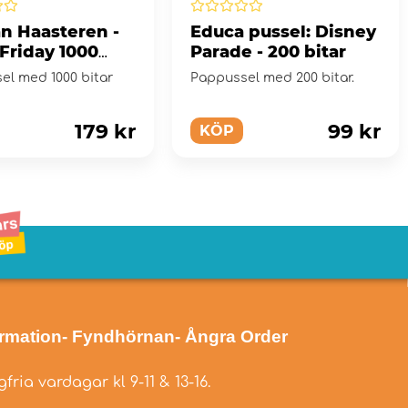
an Haasteren -
Educa pussel: Disney
Friday 1000
Parade - 200 bitar
el med 1000 bitar
Pappussel med 200 bitar.
179 kr
99 kr
KÖP
ormation
- Fyndhörnan
- Ångra Order
fria vardagar kl 9-11 & 13-16.