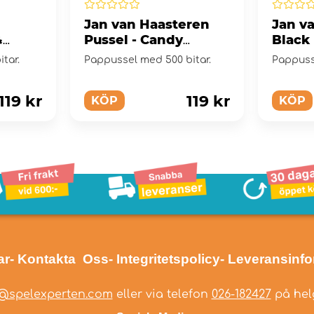
Jan van Haasteren
Jan v
&
Pussel - Candy
Black 
ar XXL
Factory 500 bitar
Bitar
tar.
Pappussel med 500 bitar.
Pappuss
119 kr
119 kr
KÖP
KÖP
ar
- Kontakta Oss
- Integritetspolicy
- Leveransinf
@spelexperten.com
eller via telefon
026-182427
på helg