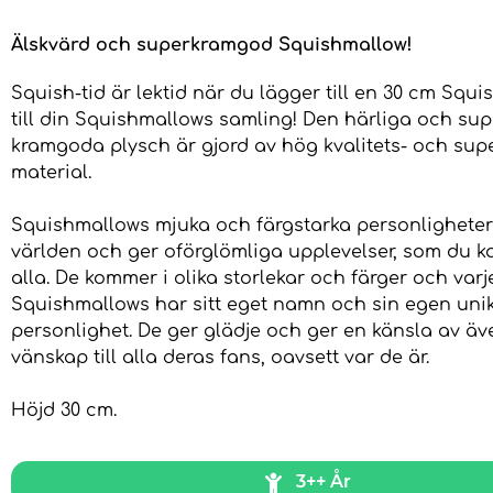
Älskvärd och superkramgod Squishmallow!
Squish-tid är lektid när du lägger till en 30 cm Squ
till din Squishmallows samling! Den härliga och sup
kramgoda plysch är gjord av hög kvalitets- och su
material.
Squishmallows mjuka och färgstarka personlighet
världen och ger oförglömliga upplevelser, som du 
alla. De kommer i olika storlekar och färger och varj
Squishmallows har sitt eget namn och sin egen uni
personlighet. De ger glädje och ger en känsla av äv
vänskap till alla deras fans, oavsett var de är.
Höjd 30 cm.
3++ År