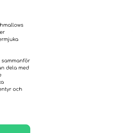
ishmallows
er
permjuka
er sammanför
kan dela med
e
ka
entyr och