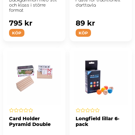
Backgammon med stil
Fäste för traditionell
och klass i större
darttavla
format
795 kr
89 kr
KÖP
KÖP
Card Holder
Longfield lillar 6-
Pyramid Double
pack