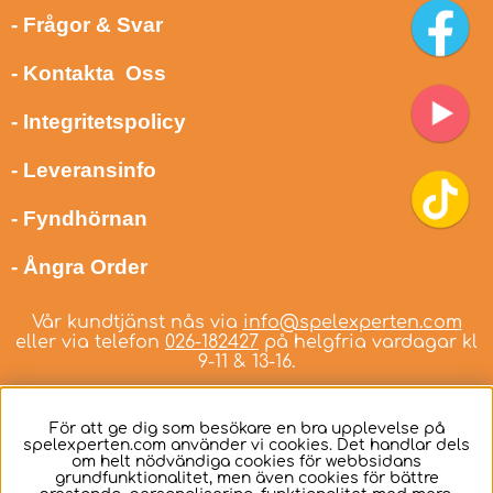
- Frågor & Svar
- Kontakta Oss
- Integritetspolicy
- Leveransinfo
- Fyndhörnan
- Ångra Order
Vår kundtjänst nås via
info@spelexperten.com
eller via telefon
026-182427
på helgfria vardagar kl
9-11 & 13-16.
För att ge dig som besökare en bra upplevelse på
spelexperten.com använder vi cookies. Det handlar dels
om helt nödvändiga cookies för webbsidans
Svenska
grundfunktionalitet, men även cookies för bättre