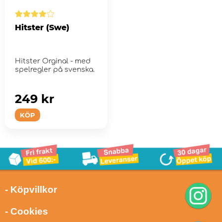
Hitster (Swe)
Hitster Orginal - med
spelregler på svenska.
249 kr
KÖP
- Köpvillkor
- Cookies