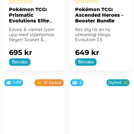
Pokémon TCG:
Pokémon TCG:
Prismatic
Ascended Heroes -
Evolutions Elite
Booster Bundle
Trainer Box
Eevee & vänner lyser
Res dig till en ny
upp med stjärnornas
utmaning! Mega
färger! Scarlet &
Evolution 2.5
Violet...
695 kr
649 kr
Bevaka
Bevaka
1-99
Vi tipsar
2
Nyhet