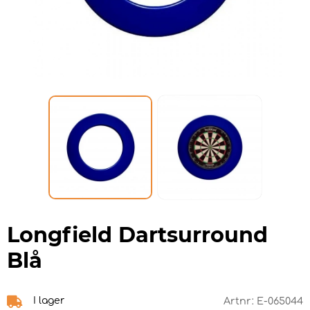
Longfield Dartsurround
Blå
I lager
Artnr:
E-065044