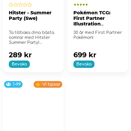
Hitster - Summer
Pokémon TCG:
Party (Swe)
First Partner
Illustration
Collection - Series
Ta tillbaka dina bästa
30 år med First Partner
2
somrar med Hitster
Pokémon!
Summer Party!
289 kr
699 kr
Bevaka
Bevaka
1-99
Vi tipsar