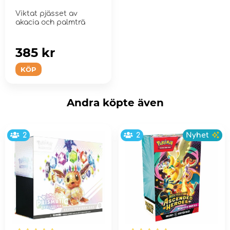
Viktat pjässet av
akacia och palmträ
385 kr
KÖP
Andra köpte även
2
2
Nyhet