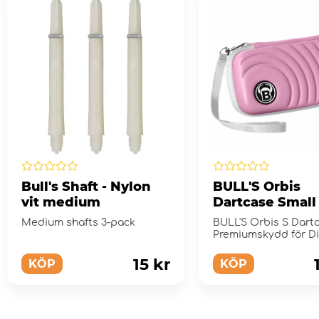
Bull's Shaft - Nylon
BULL'S Orbis
vit medium
Dartcase Small 
Medium shafts 3-pack
BULL'S Orbis S Dartc
Premiumskydd för D
Dartpilar
15 kr
KÖP
KÖP