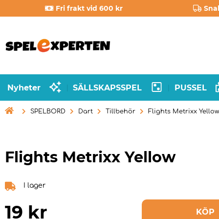
Fri frakt vid 600 kr
Sna
Nyheter
SÄLLSKAPSSPEL
PUSSEL
|
|

SPELBORD
Dart
Tillbehör
Flights Metrixx Yellow
Flights Metrixx Yellow
I lager
19
kr
KÖP