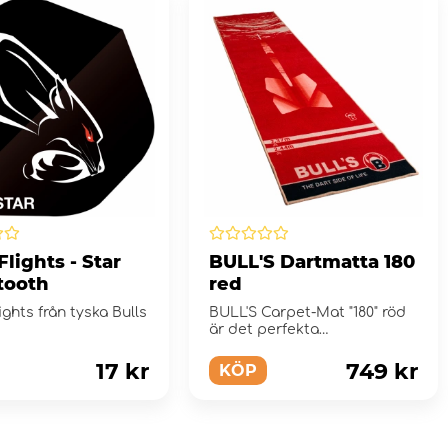
 Flights - Star
BULL'S Dartmatta 180
tooth
red
lights från tyska Bulls
BULL'S Carpet-Mat "180" röd
är det perfekta
komplementet till din
darttavla.
17 kr
749 kr
KÖP