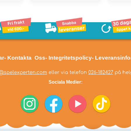
ar
- Kontakta Oss
- Integritetspolicy
- Leveransinf
@spelexperten.com
eller via telefon
026-182427
på helg
Sociala Medier: