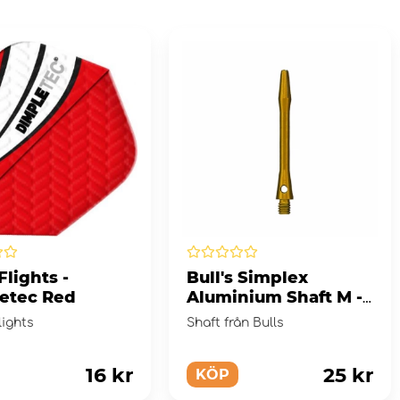
 Flights -
Bull's Simplex
etec Red
Aluminium Shaft M -
Gold
lights
Shaft från Bulls
16 kr
25 kr
KÖP