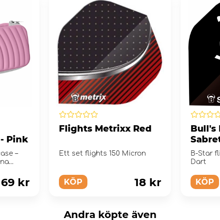
Flights Metrixx Red
Bull's
- Pink
Sabre
ase –
Ett set flights 150 Micron
B-Star f
ina
Dart
169 kr
18 kr
KÖP
KÖP
Andra köpte även