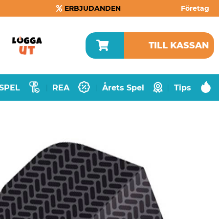
ERBJUDANDEN
Företag
TILL KASSAN
SPEL
REA
Årets Spel
Tips
|
|
|