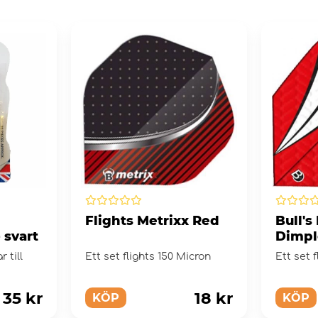
Flights Metrixx Red
Bull's
 svart
Dimpl
 till
Ett set flights 150 Micron
Ett set f
35 kr
18 kr
KÖP
KÖP