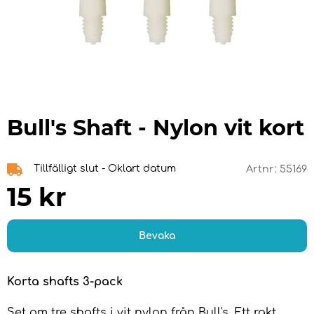
Bull's Shaft - Nylon vit kort
Tillfälligt slut - Oklart datum
Artnr:
55169
15
kr
Bevaka
Korta shafts 3-pack
Set om tre shafts i vit nylon från Bull's. Ett rakt