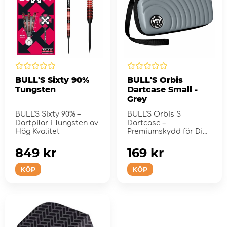
BULL'S Sixty 90%
BULL'S Orbis
Tungsten
Dartcase Small -
Grey
BULL'S Sixty 90% –
BULL'S Orbis S
Dartpilar i Tungsten av
Dartcase –
Hög Kvalitet
Premiumskydd för Dina
Dartpilar
849 kr
169 kr
KÖP
KÖP