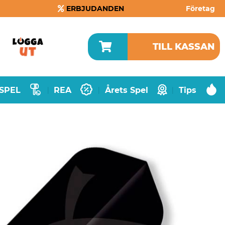
ERBJUDANDEN
Företag
TILL KASSAN
SPEL
REA
Årets Spel
Tips
|
|
|