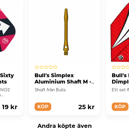
Sixty
Bull's Simplex
Bull's
hts
Aluminium Shaft M -
Dimpl
Gold
y NO2
Shaft från Bulls
Ett set f
h
19 kr
25 kr
KÖP
KÖP
Andra köpte även