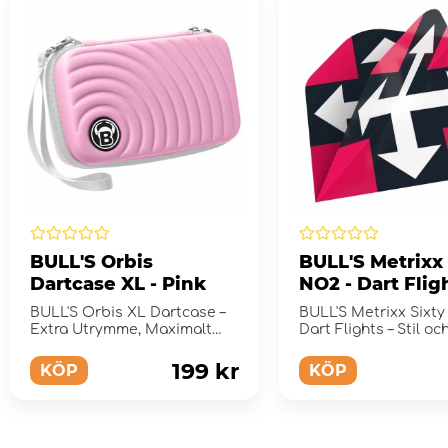
BULL'S Orbis
BULL'S Metrixx 
Dartcase XL - Pink
NO2 - Dart Flig
BULL'S Orbis XL Dartcase –
BULL'S Metrixx Sixt
Extra Utrymme, Maximalt
Dart Flights – Stil oc
Skydd
Prestanda i Perfekt
Kombination
199 kr
KÖP
KÖP