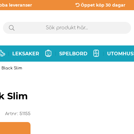
bba leveranser
Öppet köp 30 dagar
LEKSAKER
SPELBORD
UTOMHUS
|
|
|
r Black Slim
k Slim
Artnr:
51155