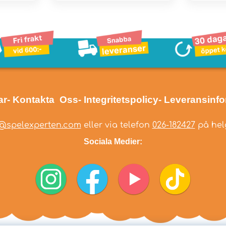
ar
- Kontakta Oss
- Integritetspolicy
- Leveransinf
@spelexperten.com
eller via telefon
026-182427
på helg
Sociala Medier: