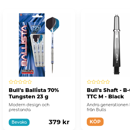
Bull's Ballista 70%
Bull's Shaft - B
Tungsten 23 g
TTC M - Black
Modern design och
Andra generationen 
prestanda
från Bulls
379 kr
KÖP
Bevaka