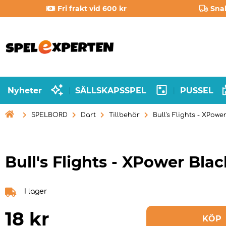
Fri frakt vid 600 kr
Sna
Nyheter
SÄLLSKAPSSPEL
PUSSEL
|
|

SPELBORD
Dart
Tillbehör
Bull's Flights - XPowe
Bull's Flights - XPower Blac
I lager
18
kr
KÖP