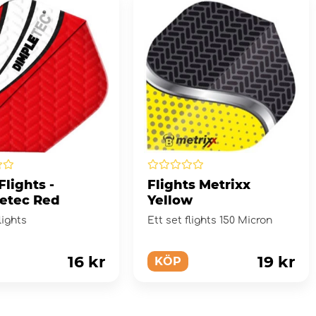
 Flights -
Flights Metrixx
etec Red
Yellow
lights
Ett set flights 150 Micron
16 kr
19 kr
KÖP