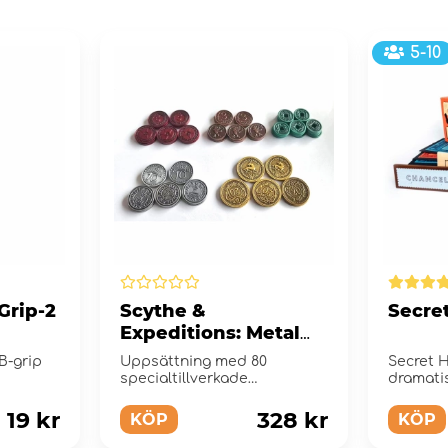
5-10
-Grip-2
Scythe &
Secret
Expeditions: Metal
Coins
B-grip
Uppsättning med 80
Secret H
specialtillverkade
dramati
metallmynt
politisk
satt i 30-
19 kr
328 kr
KÖP
KÖP