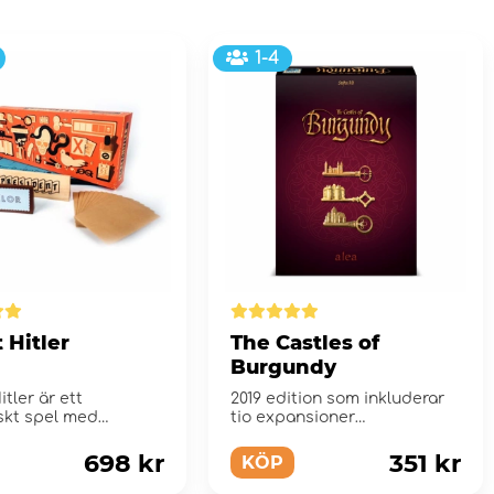
1-4
 Hitler
The Castles of
Burgundy
itler är ett
2019 edition som inkluderar
skt spel med
tio expansioner
a intriger och svek
tale...
698 kr
351 kr
KÖP