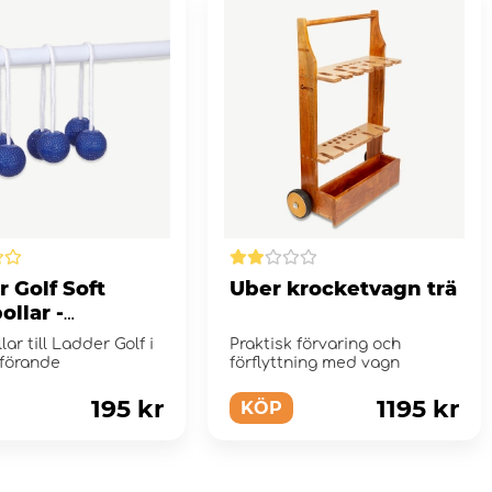
 Golf Soft
Uber krocketvagn trä
ollar -
lå och vit
lar till Ladder Golf i
Praktisk förvaring och
tförande
förflyttning med vagn
195 kr
1195 kr
KÖP