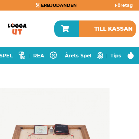
ERBJUDANDEN
Företag
TILL KASSAN
SPEL
REA
Årets Spel
Tips
|
|
|