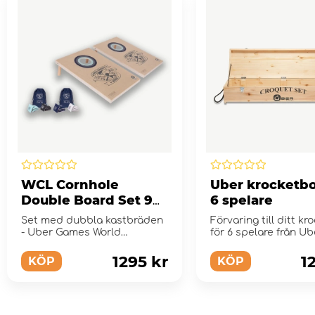
WCL Cornhole
Uber krocketbo
Double Board Set 90
6 spelare
x 60 cm
Set med dubbla kastbräden
Förvaring till ditt kr
- Uber Games World
för 6 spelare från Ub
Cornhole League
1295 kr
1
KÖP
KÖP