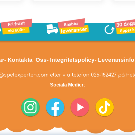
ar
- Kontakta Oss
- Integritetspolicy
- Leveransinf
@spelexperten.com
eller via telefon
026-182427
på helg
Sociala Medier: