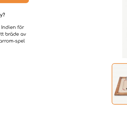
y?
 Indien för
tt bräde av
Carrom-spel