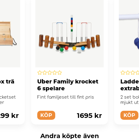
x trä
Uber Family krocket
Ladder
6 spelare
extrab
marinb
ocketset
Fint familjeset till fint pris
2 set bol
er
mjukt u
299 kr
1695 kr
KÖP
KÖP
Andra köpte även