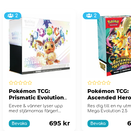
2
2
Pokémon TCG:
Pokémon TCG:
Prismatic Evolutions
Ascended Hero
Elite Trainer Box
Booster Bundl
Eevee & vänner lyser upp
Res dig till en ny ut
med stjärnornas färger!
Mega Evolution 2.5
Scarlet & Violet...
695 kr
6
Bevaka
Bevaka