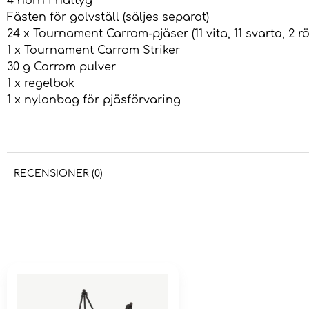
4 hörn i nättyg
Fästen för golvställ (säljes separat)
24 x Tournament Carrom-pjäser (11 vita, 11 svarta, 2 r
1 x Tournament Carrom Striker
30 g Carrom pulver
1 x regelbok
1 x nylonbag för pjäsförvaring
RECENSIONER (0)