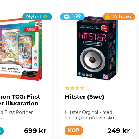
Nyhet
1-99
Vi tipsar
on TCG: First
Hitster (Swe)
r Illustration
tion - Series 2
d First Partner
Hitster Orginal - med
n!
spelregler på svenska.
699 kr
249 kr
KÖP
a