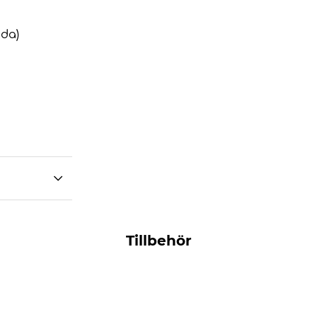
öda)
Tillbehör