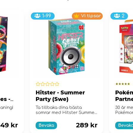
1-99
Vi tipsar
2
Hitster - Summer
Pokém
es -
Party (Swe)
Partne
e
Collec
maning!
Ta tillbaka dina bästa
30 år me
somrar med Hitster Summer
Pokémo
Party!
49 kr
289 kr
Bevaka
Bevak