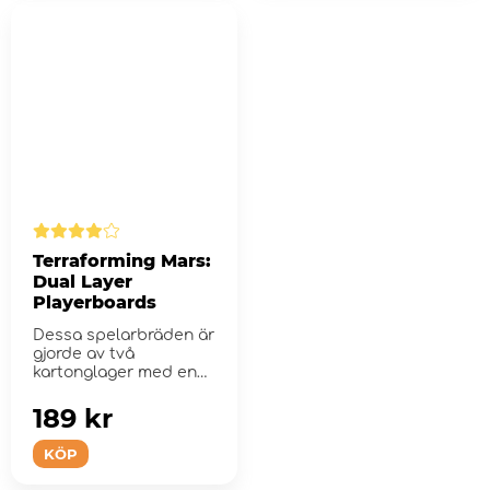
Terraforming Mars:
Dual Layer
Playerboards
Dessa spelarbräden är
gjorde av två
kartonglager med en
total tjocklek av...
189 kr
KÖP