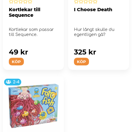
Kortlekar till
I Choose Death
Sequence
Kortlekar som passar
Hur långt skulle du
till Sequence.
egentligen gå?
49 kr
325 kr
KÖP
KÖP
2-4