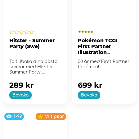
Hitster - Summer
Pokémon TCG:
Party (Swe)
First Partner
Illustration
Collection - Series
Ta tillbaka dina bästa
30 år med First Partner
2
somrar med Hitster
Pokémon!
Summer Party!
289 kr
699 kr
Bevaka
Bevaka
1-99
Vi tipsar