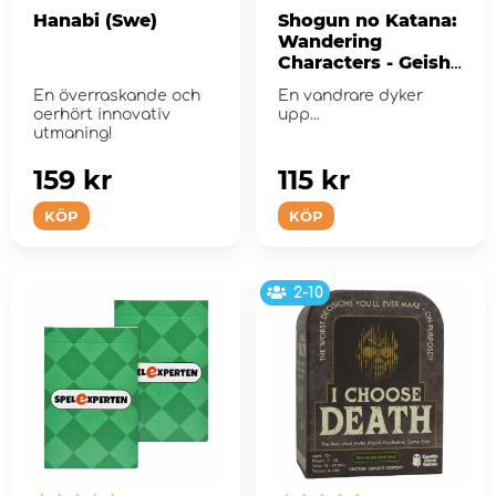
Hanabi (Swe)
Shogun no Katana:
Wandering
Characters - Geisha
(Exp.)
En överraskande och
En vandrare dyker
oerhört innovativ
upp...
utmaning!
159 kr
115 kr
KÖP
KÖP
2-10