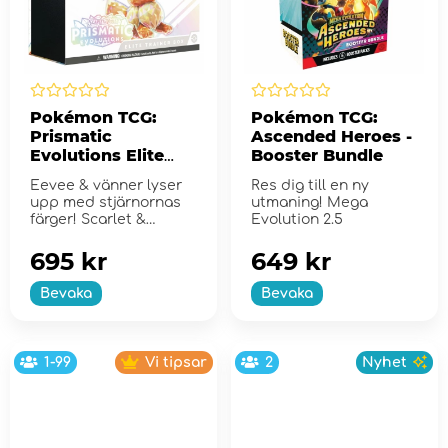
Pokémon TCG:
Pokémon TCG:
Prismatic
Ascended Heroes -
Evolutions Elite
Booster Bundle
Trainer Box
Eevee & vänner lyser
Res dig till en ny
upp med stjärnornas
utmaning! Mega
färger! Scarlet &
Evolution 2.5
Violet...
695 kr
649 kr
Bevaka
Bevaka
1-99
Vi tipsar
2
Nyhet