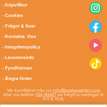
- Köpvillkor
- Cookies
- Frågor & Svar
- Kontakta Oss
- Integritetspolicy
- Leveransinfo
- Fyndhörnan
- Ångra Order
Vår kundtjänst nås via
info@spelexperten.com
eller via telefon
026-182427
på helgfria vardagar kl
9-11 & 13-16.