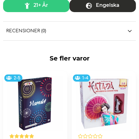
21+ År
Engelska
RECENSIONER (0)
Se fler varor
2-5
1-4