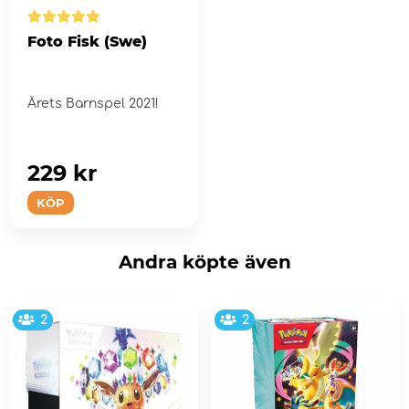
Foto Fisk (Swe)
Årets Barnspel 2021!
229 kr
KÖP
Andra köpte även
2
2