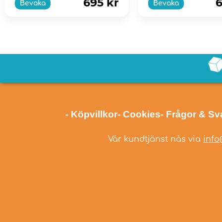
695 kr
6
Bevaka
Bevaka
- Köpvillkor
- Cookies
- Frågor & Sv
Vår kundtjänst nås via
info