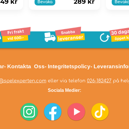
49 kr
289 kr
Bevaka
Bevak
ar
- Kontakta Oss
- Integritetspolicy
- Leveransinf
@spelexperten.com
eller via telefon
026-182427
på helg
Sociala Medier: