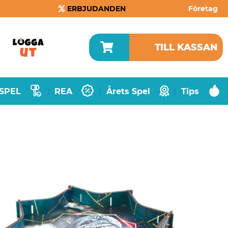
ERBJUDANDEN
Företag
TILL KASSAN
SPEL
REA
Årets Spel
Tips
|
|
|