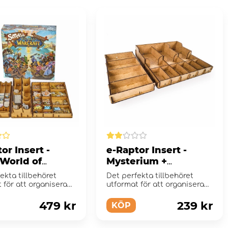
or Insert -
e-Raptor Insert -
 World of
Mysterium +
aft
Expansions
ekta tillbehöret
Det perfekta tillbehöret
 för att organisera
utformat för att organisera
ttra s...
och förbättra s...
479 kr
239 kr
KÖP