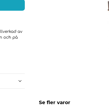
illverkad av
en och på
Se fler varor