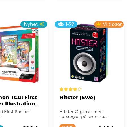
Nyhet
1-99
Vi tipsar
on TCG: First
Hitster (Swe)
r Illustration
tion - Series 2
d First Partner
Hitster Orginal - med
n!
spelregler på svenska.