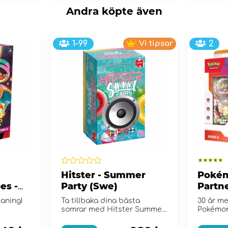
Andra köpte även
1-99
Vi tipsar
2
Hitster - Summer
Pokém
es -
Party (Swe)
Partne
e
Collec
maning!
Ta tillbaka dina bästa
30 år me
somrar med Hitster Summer
Pokémo
Party!