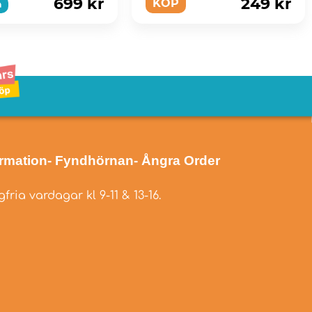
699 kr
249 kr
KÖP
a
ormation
- Fyndhörnan
- Ångra Order
fria vardagar kl 9-11 & 13-16.