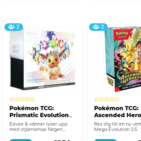
2
2
Pokémon TCG:
Pokémon TCG:
Prismatic Evolutions
Ascended Hero
Elite Trainer Box
Booster Bundl
Eevee & vänner lyser upp
Res dig till en ny ut
med stjärnornas färger!
Mega Evolution 2.5
Scarlet & Violet...