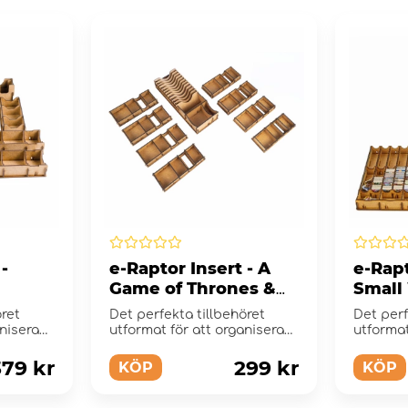
-
e-Raptor Insert - A
e-Rapt
Game of Thrones &
Small
Mother of Dragons
Warcr
öret
Det perfekta tillbehöret
Det perf
anisera
utformat för att organisera
utformat
och förbättra s...
och förbä
379 kr
299 kr
KÖP
KÖP