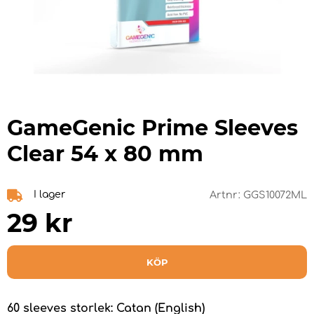
GameGenic Prime Sleeves
Clear 54 x 80 mm
I lager
Artnr:
GGS10072ML
29
kr
KÖP
60 sleeves storlek: Catan (English)