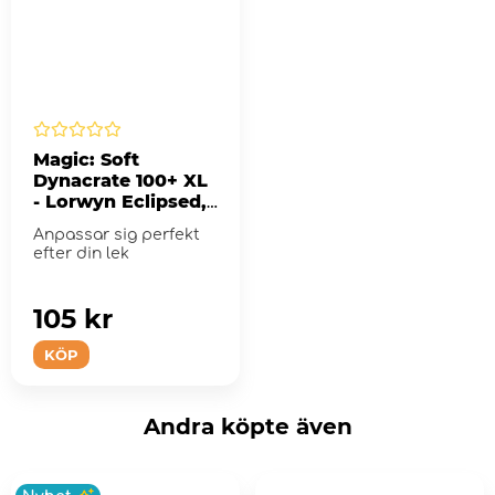
Magic: Soft
Dynacrate 100+ XL
- Lorwyn Eclipsed,
Eirdu, Carrier of
Anpassar sig perfekt
Dawn - Isilu Carrier
efter din lek
of Twilight
105 kr
KÖP
Andra köpte även