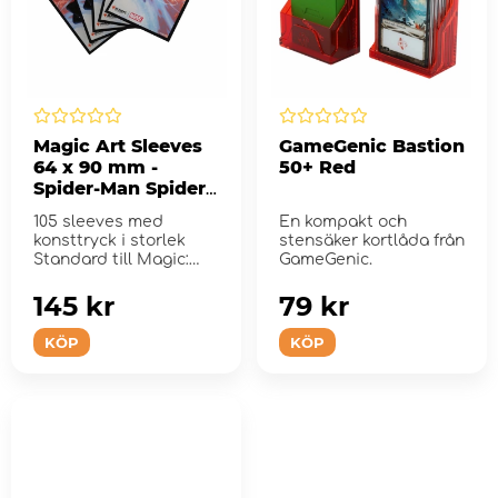
Magic Art Sleeves
GameGenic Bastion
64 x 90 mm -
50+ Red
Spider-Man Spider-
Gwen
105 sleeves med
En kompakt och
konsttryck i storlek
stensäker kortlåda från
Standard till Magic:
GameGenic.
The Gathering
145 kr
79 kr
KÖP
KÖP