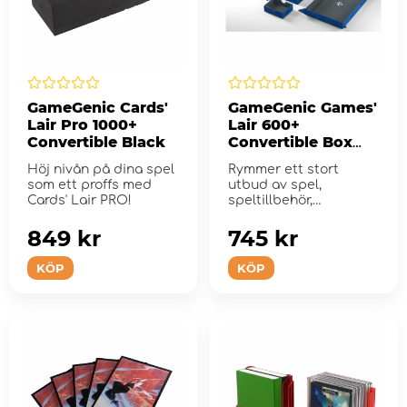
GameGenic Cards'
GameGenic Games'
Lair Pro 1000+
Lair 600+
Convertible Black
Convertible Box
Blue
Höj nivån på dina spel
Rymmer ett stort
som ett proffs med
utbud av spel,
Cards' Lair PRO!
speltillbehör,
miniatyrer och
kortrelaterade spel.
849 kr
745 kr
KÖP
KÖP