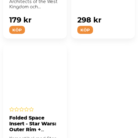
Architects of the West
Kingdom och
expansionen Age of
Artisans.
179 kr
298 kr
KÖP
KÖP
Folded Space
Insert - Star Wars:
Outer Rim +
Expansions