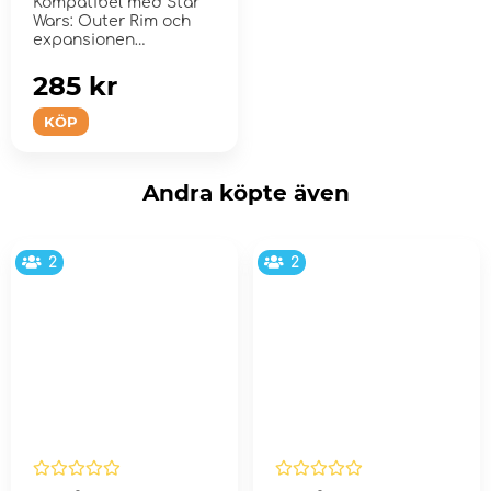
Kompatibel med Star
Wars: Outer Rim och
expansionen
Unfinished Business.
285 kr
KÖP
Andra köpte även
2
2