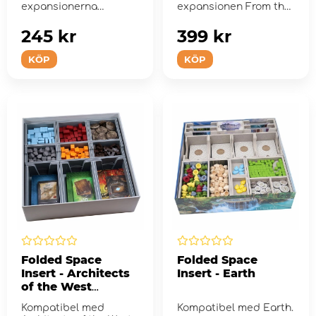
expansionerna
expansionen From the
Pearlbrook, Bellfaire
Abyss.
och Spirecrest.
245 kr
399 kr
KÖP
KÖP
Folded Space
Folded Space
Insert - Architects
Insert - Earth
of the West
Kingdom +
Kompatibel med
Kompatibel med Earth.
Expansion