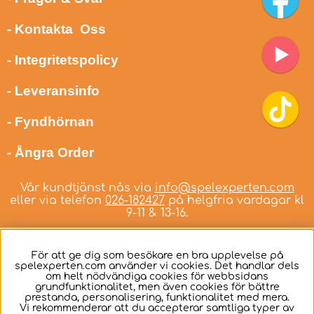
- Kontakta Oss
- Integritetspolicy
- Leveransinfo
- Fyndhörnan
- Ångra Order
Vår kundtjänst nås via
info@spelexperten.com
eller via telefon
026-182427
på helgfria vardagar kl
9-11 & 13-16.
För att ge dig som besökare en bra upplevelse på
spelexperten.com använder vi cookies. Det handlar dels
om helt nödvändiga cookies för webbsidans
Svenska
grundfunktionalitet, men även cookies för bättre
prestanda, personalisering, funktionalitet med mera.
Vi rekommenderar att du accepterar samtliga typer av