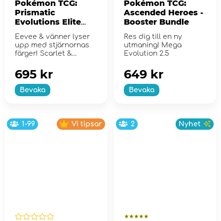
Pokémon TCG:
Pokémon TCG:
Prismatic
Ascended Heroes -
Evolutions Elite
Booster Bundle
Trainer Box
Eevee & vänner lyser
Res dig till en ny
upp med stjärnornas
utmaning! Mega
färger! Scarlet &
Evolution 2.5
Violet...
695 kr
649 kr
Bevaka
Bevaka
1-99
Vi tipsar
2
Nyhet