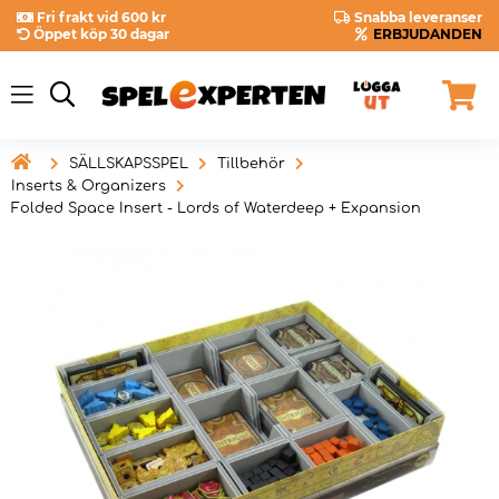
Fri frakt vid 600 kr
Snabba leveranser
Öppet köp 30 dagar
ERBJUDANDEN

SÄLLSKAPSSPEL
Tillbehör
Inserts & Organizers
Folded Space Insert - Lords of Waterdeep + Expansion