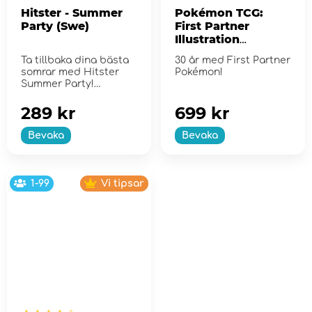
Hitster - Summer
Pokémon TCG:
Party (Swe)
First Partner
Illustration
Collection - Series
Ta tillbaka dina bästa
30 år med First Partner
2
somrar med Hitster
Pokémon!
Summer Party!
289 kr
699 kr
Bevaka
Bevaka
1-99
Vi tipsar