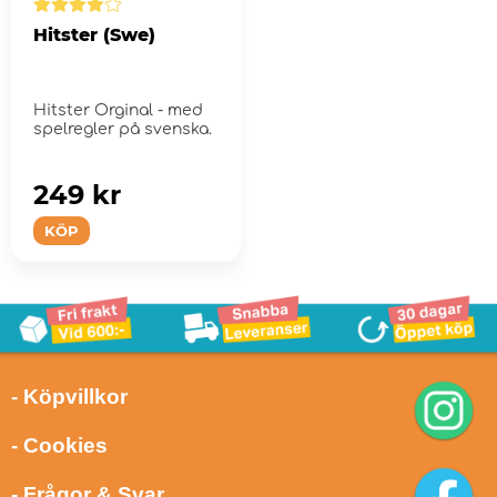
Hitster (Swe)
Hitster Orginal - med
spelregler på svenska.
249 kr
KÖP
- Köpvillkor
- Cookies
- Frågor & Svar