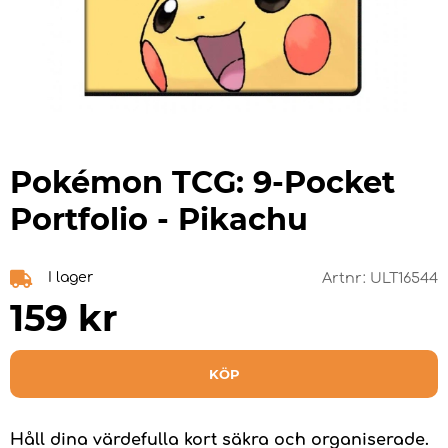
Pokémon TCG: 9-Pocket
Portfolio - Pikachu
I lager
Artnr:
ULT16544
159
kr
KÖP
Håll dina värdefulla kort säkra och organiserade.