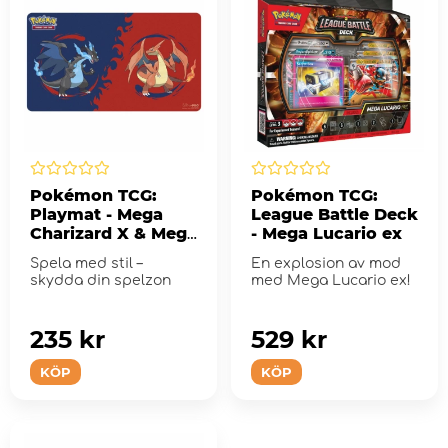
Pokémon TCG:
Pokémon TCG:
Playmat - Mega
League Battle Deck
Charizard X & Mega
- Mega Lucario ex
Charizard Y
Spela med stil –
En explosion av mod
skydda din spelzon
med Mega Lucario ex!
235 kr
529 kr
KÖP
KÖP