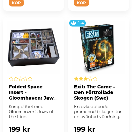
KÖP
KÖP
1-4
Folded Space
Exit: The Game -
Insert -
Den Förtrollade
Gloomhaven: Jaws
Skogen (Swe)
of the Lion
Kompatibel med
En avkopplande
Gloomhaven: Jaws of
promenad i skogen tar
the Lion.
en oväntad vändning.
199 kr
199 kr