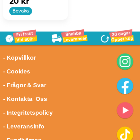
20 kr
Bevaka
- Köpvillkor
- Cookies
- Frågor & Svar
- Kontakta Oss
- Integritetspolicy
- Leveransinfo