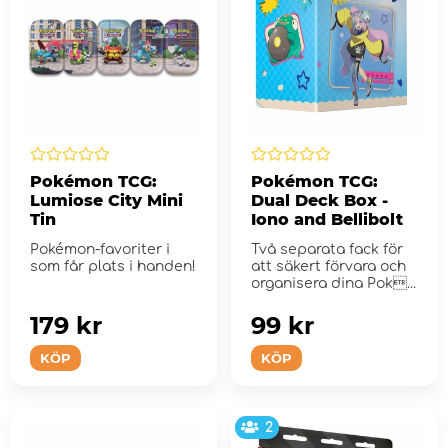
Pokémon TCG:
Pokémon TCG:
Lumiose City Mini
Dual Deck Box -
Tin
Iono and Bellibolt
Pokémon-favoriter i
Två separata fack för
som får plats i handen!
att säkert förvara och
organisera dina Pok...
179 kr
99 kr
KÖP
KÖP
2