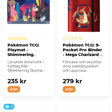
Pokémon TCG:
Pokémon TCG: 9-
Playmat -
Pocket Pro Binder
Shimmering
- Mega Charizard X
Skyline
& Mega Charizard Y
Levande konstverk i
Förvarar och skyddar
fullfärg från
dina samlarspelkort
Shimmering Skyline
och uppvisar
med Pikachu, Pawmo,
detaljerad
Morpe...
fullfärgskons...
235 kr
279 kr
KÖP
KÖP
2