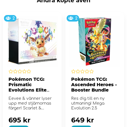
Andra köpte även
2
2
Pokémon TCG:
Pokémon TCG:
Prismatic
Ascended Heroes -
Evolutions Elite
Booster Bundle
Trainer Box
Eevee & vänner lyser
Res dig till en ny
upp med stjärnornas
utmaning! Mega
färger! Scarlet &
Evolution 2.5
Violet...
695 kr
649 kr