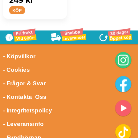
249 kr
KÖP
- Köpvillkor
- Cookies
- Frågor & Svar
- Kontakta Oss
- Integritetspolicy
- Leveransinfo
- Fyndhörnan