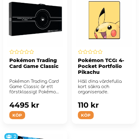
Pokémon Trading
Pokémon TCG: 4-
Card Game Classic
Pocket Portfolio
Pikachu
Pokémon Trading Card
Håll dina värdefulla
Game Classic är ett
kort säkra och
förstklassigt Pokémon
organiserade.
TCG-s...
4495 kr
110 kr
KÖP
KÖP
2