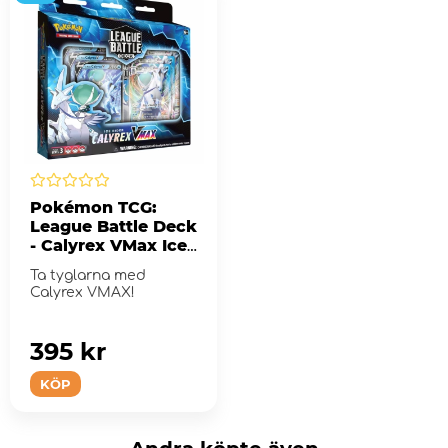
Pokémon TCG:
League Battle Deck
- Calyrex VMax Ice
Rider
Ta tyglarna med
Calyrex VMAX!
395 kr
KÖP