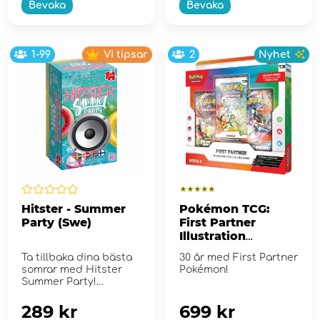
Bevaka
Bevaka
1-99
Vi tipsar
2
Nyhet
Hitster - Summer
Pokémon TCG:
Party (Swe)
First Partner
Illustration
Collection - Series
Ta tillbaka dina bästa
30 år med First Partner
2
somrar med Hitster
Pokémon!
Summer Party!
289 kr
699 kr